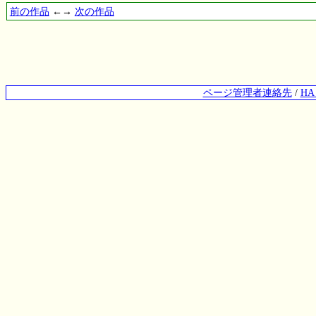
前の作品
←→
次の作品
ページ管理者連絡先
/
H