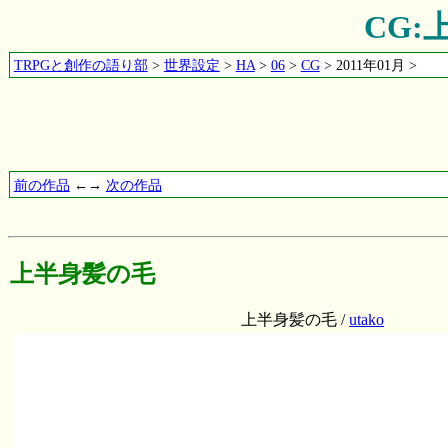
CG:
TRPGと創作の語り部
>
世界設定
>
HA
>
06
>
CG
> 2011年01月 >
前の作品
←→
次の作品
上半身髪の毛
上半身髪の毛 /
utako