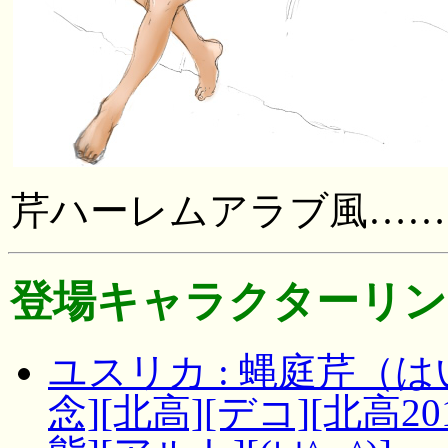
芹ハーレムアラブ風……
登場キャラクターリン
ユスリカ : 蝿庭芹（は
念][北高][デコ][北高