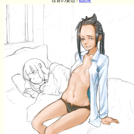
佳音の妄想 /
kurow