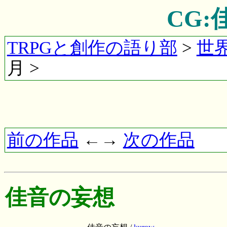
CG
TRPGと創作の語り部
>
世
月 >
前の作品
←→
次の作品
佳音の妄想