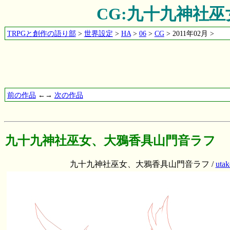
CG:九十九神社
TRPGと創作の語り部
>
世界設定
>
HA
>
06
>
CG
> 2011年02月 >
前の作品
←→
次の作品
九十九神社巫女、大鴉香具山門音ラフ
九十九神社巫女、大鴉香具山門音ラフ /
utak