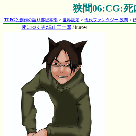
狭間06:CG
TRPGと創作の語り部総本部
>
世界設定
>
現代ファンタジー:狭間
>
死にゆく男:津山三十郎
/ kurow