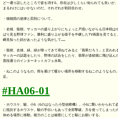
ど一通り話したところで姿を消すG。存在は少しくらい知られても良いが、
まるわけにはいかないのだ。それぞれが初顔合わせ。

・猫猫団の規律と罰則について。

・史雄、龍樹。サッカーの盛り上がりにちょっと戸惑いながらも日本戦はや
ぱり見る野球ファン。勝利に盛り上がる様子を中継したTV画面を見てると、
瞬見知った顔があったような気がして……

・龍樹、史雄、緑。緑が帰ってきて尋ねてみると「翡翠だろう」と言われる
サッカーの話題をしたり、野球の試合をしたり、翡翠が道頓堀に飛び込んだ
普段通りのインターネットカフェ水島。

・ねこのようなもの。雨を避けて暖かい場所を移動するねこのようなもの。
#HA06-01
・ホウスケ、駿、小G（Gのはなった小型偵察機）。小Gに襲いかかられて必
に抵抗するホウスケ。駿の手伝いもあって全部撃破。力を使ってしまったの