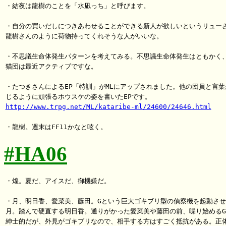
・結夜は龍樹のことを「水凪っち」と呼びます。

・自分の買いだしにつきあわせることができる新人が欲しいというリューさ
龍樹さんのように荷物持ってくれそうな人がいいな。

・不思議生命体発生パターンを考えてみる。不思議生命体発生はともかく、
猫団は最近アクティブですな。

・たつきさんによるEP「特訓」がMLにアップされました。他の団員と言葉が
http://www.trpg.net/ML/kataribe-ml/24600/24646.html
#HA06
・煌。夏だ、アイスだ、御機嫌だ。

・月、明日香、愛菜美、藤田。Gという巨大ゴキブリ型の偵察機を起動させ
月。踏んで硬直する明日香。通りがかった愛菜美や藤田の前、喋り始めるG
紳士的だが、外見がゴキブリなので、相手する方はすごく抵抗がある。正体