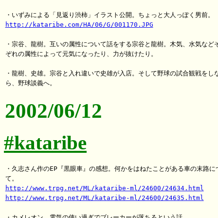
http://kataribe.com/HA/06/G/001170.JPG
・宗谷、龍樹。互いの属性について話をする宗谷と龍樹。木気、水気などそ
ぞれの属性によって元気になったり、力が抜けたり。

・龍樹、史雄。宗谷と入れ違いで史雄が入店。そして野球の試合観戦をしな
2002/06/12
#kataribe
・久志さん作のEP『黒眼車』の感想。何かをはねたことがある車の末路につ
http://www.trpg.net/ML/kataribe-ml/24600/24634.html
http://www.trpg.net/ML/kataribe-ml/24600/24635.html
・カメレオン。電気の使い過ぎでブレーカーが落ちるという話。
