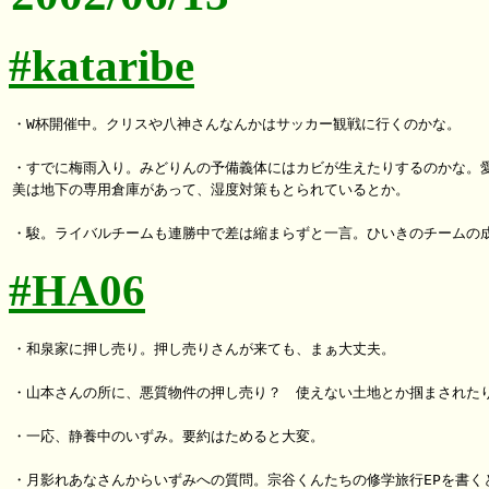
#kataribe
・W杯開催中。クリスや八神さんなんかはサッカー観戦に行くのかな。

・すでに梅雨入り。みどりんの予備義体にはカビが生えたりするのかな。愛
美は地下の専用倉庫があって、湿度対策もとられているとか。

#HA06
・和泉家に押し売り。押し売りさんが来ても、まぁ大丈夫。

・山本さんの所に、悪質物件の押し売り？　使えない土地とか掴まされたり
・一応、静養中のいずみ。要約はためると大変。

・月影れあなさんからいずみへの質問。宗谷くんたちの修学旅行EPを書くと