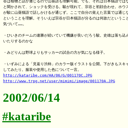
谷は植物と話が通じるので山葵語も理解可能。でも、それは日本猫語ではな
と聞かされて、ショックを受ける。駿が現れて、宗谷と初顔合わせ。ホウス
が駿に山葵猫語で話しかけるが通じず。ここで自分の覚えた言葉では通じな
ということを理解。そういえば宗谷が日本猫語が分るのは何故だということ
気づいて……。

・ひいきのチームの連勝が続いていて機嫌が良いだろう駿。史雄は落ち込ん
いたりするのかな

・みどりんは野球よりもサッカーの試合の方が気になる様子。

・いずみによる「見返り渋柿」のカラー版イラストを公開。下がきもスキャ
http://kataribe.com/HA/06/G/001170C.JPG
http://www.trpg.net/user/mimimi/image/001170A.JPG
2002/06/14
#kataribe