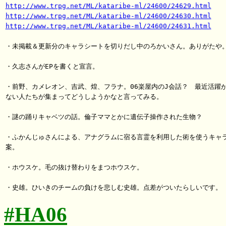
http://www.trpg.net/ML/kataribe-ml/24600/24629.html
http://www.trpg.net/ML/kataribe-ml/24600/24630.html
http://www.trpg.net/ML/kataribe-ml/24600/24631.html
・未掲載＆更新分のキャラシートを切りだし中のろかいさん。ありがたや。
・久志さんがEPを書くと宣言。

・前野、カメレオン、吉武、煌、フラナ。06楽屋内のJ会話？　最近活躍が
ない人たちが集まってどうしようかなと言ってみる。

・謎の踊りキャベツの話。倫子ママとかに遺伝子操作された生物？

・ふかんじゅさんによる、アナグラムに宿る言霊を利用した術を使うキャラ
案。

・ホウスケ。毛の抜け替わりをまつホウスケ。

#HA06