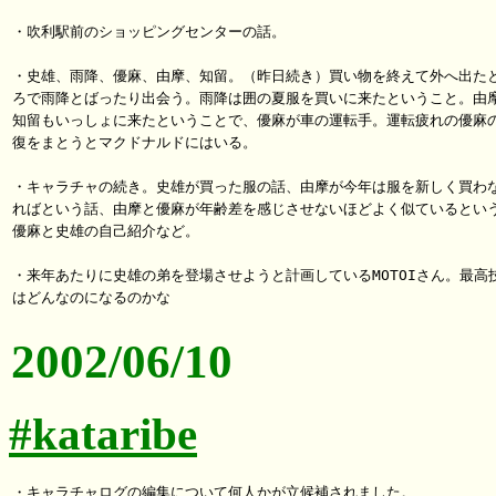
・吹利駅前のショッピングセンターの話。

・史雄、雨降、優麻、由摩、知留。（昨日続き）買い物を終えて外へ出たと
ろで雨降とばったり出会う。雨降は囲の夏服を買いに来たということ。由摩
知留もいっしょに来たということで、優麻が車の運転手。運転疲れの優麻の
復をまとうとマクドナルドにはいる。

・キャラチャの続き。史雄が買った服の話、由摩が今年は服を新しく買わな
ればという話、由摩と優麻が年齢差を感じさせないほどよく似ているという
優麻と史雄の自己紹介など。

・来年あたりに史雄の弟を登場させようと計画しているMOTOIさん。最高技
2002/06/10
#kataribe
・キャラチャログの編集について何人かが立候補されました。
