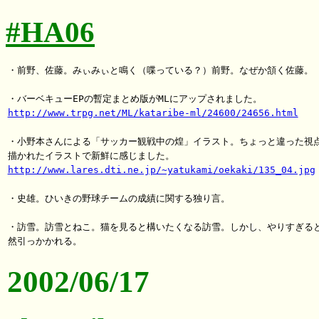
#HA06
・前野、佐藤。みぃみぃと鳴く（喋っている？）前野。なぜか頷く佐藤。

http://www.trpg.net/ML/kataribe-ml/24600/24656.html
・小野本さんによる「サッカー観戦中の煌」イラスト。ちょっと違った視点
http://www.lares.dti.ne.jp/~yatukami/oekaki/135_04.jpg
・史雄。ひいきの野球チームの成績に関する独り言。

・訪雪。訪雪とねこ。猫を見ると構いたくなる訪雪。しかし、やりすぎると
2002/06/17