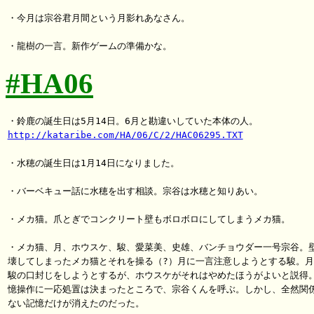
・今月は宗谷君月間という月影れあなさん。

#HA06
http://kataribe.com/HA/06/C/2/HAC06295.TXT
・水穂の誕生日は1月14日になりました。

・バーベキュー話に水穂を出す相談。宗谷は水穂と知りあい。

・メカ猫。爪とぎでコンクリート壁もボロボロにしてしまうメカ猫。

・メカ猫、月、ホウスケ、駿、愛菜美、史雄、バンチョウダー一号宗谷。壁
壊してしまったメカ猫とそれを操る（?）月に一言注意しようとする駿。月
駿の口封じをしようとするが、ホウスケがそれはやめたほうがよいと説得。
憶操作に一応処置は決まったところで、宗谷くんを呼ぶ。しかし、全然関係
ない記憶だけが消えたのだった。
