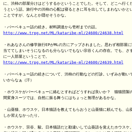
に、渋柿の部屋分けはどうするかということでした。そして、どこへ行くだ
うという話。旅行中の渋柿の心配は寝るときに耳を出してしまわないかとい
ことですが、なんとか隠せそうかな。

http://www.trpg.net/ML/kataribe-ml/24600/24638.html
・れあなさんの修学旅行EPがMLの方にアップされました。思わず相部屋に割
当ててしまいそうになるのも分らないでもない宗谷くんの存在。でも、さす
http://www.trpg.net/ML/kataribe-ml/24600/24639.html
・バーベキュー話の続きについて、渋柿の行動などの打診。いずみが動いて
いからなぁ（汗）

・ホウスケがバーベキューに絡むとすればどうすれば良いか？　猫猫団製の
間変身スーツでは、自然に振る舞うにはちょっと無理があるかな。

・山葵猫、ホウスケ。日本猫語を教えてもらおうと山葵猫に頼んでも、山葵
しか習えなかったり。

・ホウスケ、宗谷、駿。日本猫語だと勘違いして山葵語を覚えたホウスケ。