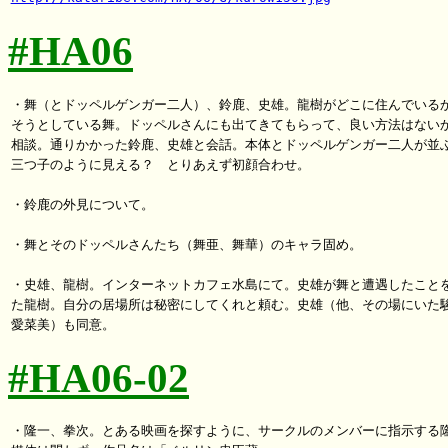
#HA06
・舞（とドッペルゲンガー二人）、鈴鹿、史雄。龍樹がどこに住んでいるか
そうとしている舞。ドッペルさんにも出てきてもらって、良い方法はないか
相談。通りかかった鈴鹿、史雄と会話。本体とドッペルゲンガー二人が並ぶ
三つ子のように見える？　とりあえず初顔合わせ。

・鈴鹿の外見について。

・舞とそのドッペルさんたち（舞亜、舞華）のキャラ固め。

・史雄、龍樹。インターネットカフェ水島にて。史雄が舞と遭遇したことを
た龍樹。自分の居場所は秘密にしてくれと頼む。史雄（他、その場にいた駿
#HA06-02
・隆一、拳次。とある映画を探すように、サークルのメンバーに指示する隆