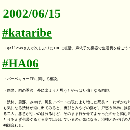
2002/06/15
#kataribe
#HA06
・バーベキューEPに関して相談。

・雨降。雨の季節、外に出ようと思うとやっぱり強くなる雨脚。

・渋柿、勇那、みやげ。風見アパート出現により増した死臭？　わずかな匂
も気になる渋柿が道に出てみると、勇那とみやげの姿が。戸惑う渋柿に挨拶
る二人。悪意がないのは分るけど、そのまま行かせてよかったのかと悩む渋
とりあえず包帯ぐるぐる姿で出歩いているのが気になる。渋柿とみやげの人
初顔合わせ。
