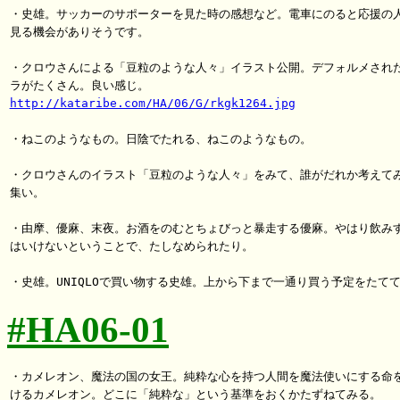
・史雄。サッカーのサポーターを見た時の感想など。電車にのると応援の人
見る機会がありそうです。

・クロウさんによる「豆粒のような人々」イラスト公開。デフォルメされた
http://kataribe.com/HA/06/G/rkgk1264.jpg
・ねこのようなもの。日陰でたれる、ねこのようなもの。

・クロウさんのイラスト「豆粒のような人々」をみて、誰がだれか考えてみ
集い。

・由摩、優麻、末夜。お酒をのむとちょびっと暴走する優麻。やはり飲みす
はいけないということで、たしなめられたり。

#HA06-01
・カメレオン、魔法の国の女王。純粋な心を持つ人間を魔法使いにする命を