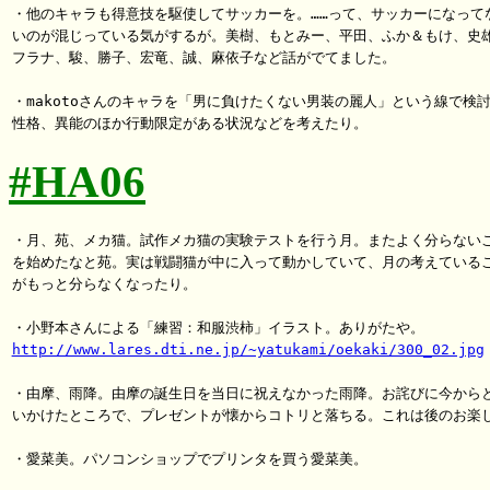
・他のキャラも得意技を駆使してサッカーを。……って、サッカーになってな
いのが混じっている気がするが。美樹、もとみー、平田、ふか＆もけ、史雄
フラナ、駿、勝子、宏竜、誠、麻依子など話がでてました。

・makotoさんのキャラを「男に負けたくない男装の麗人」という線で検討
#HA06
・月、苑、メカ猫。試作メカ猫の実験テストを行う月。またよく分らないこ
を始めたなと苑。実は戦闘猫が中に入って動かしていて、月の考えているこ
がもっと分らなくなったり。

http://www.lares.dti.ne.jp/~yatukami/oekaki/300_02.jpg
・由摩、雨降。由摩の誕生日を当日に祝えなかった雨降。お詫びに今からと
いかけたところで、プレゼントが懐からコトリと落ちる。これは後のお楽し
・愛菜美。パソコンショップでプリンタを買う愛菜美。
