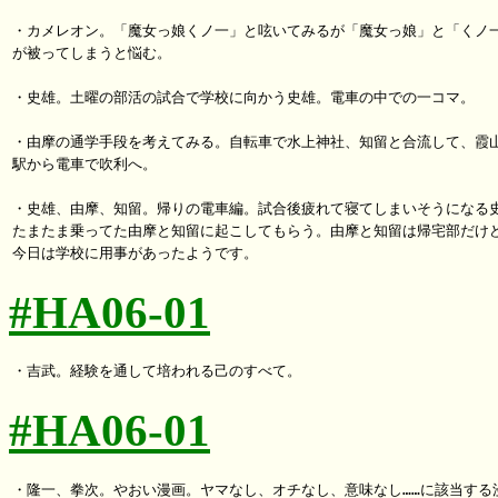
・カメレオン。「魔女っ娘くノ一」と呟いてみるが「魔女っ娘」と「くノ一
が被ってしまうと悩む。

・史雄。土曜の部活の試合で学校に向かう史雄。電車の中での一コマ。

・由摩の通学手段を考えてみる。自転車で水上神社、知留と合流して、霞山
駅から電車で吹利へ。

・史雄、由摩、知留。帰りの電車編。試合後疲れて寝てしまいそうになる史
たまたま乗ってた由摩と知留に起こしてもらう。由摩と知留は帰宅部だけど
#HA06-01
#HA06-01
・隆一、拳次。やおい漫画。ヤマなし、オチなし、意味なし……に該当する漫