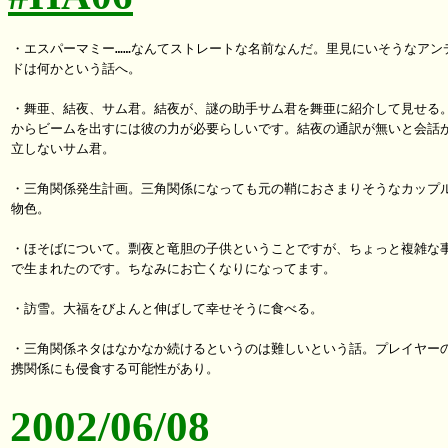
・エスパーマミー……なんてストレートな名前なんだ。里見にいそうなアンデ
ドは何かという話へ。

・舞亜、結夜、サム君。結夜が、謎の助手サム君を舞亜に紹介して見せる。
からビームを出すには彼の力が必要らしいです。結夜の通訳が無いと会話が
立しないサム君。

・三角関係発生計画。三角関係になっても元の鞘におさまりそうなカップル
物色。

・ほそばについて。剽夜と竜胆の子供ということですが、ちょっと複雑な事
で生まれたのです。ちなみにお亡くなりになってます。

・訪雪。大福をびよんと伸ばして幸せそうに食べる。

・三角関係ネタはなかなか続けるというのは難しいという話。プレイヤーの
2002/06/08