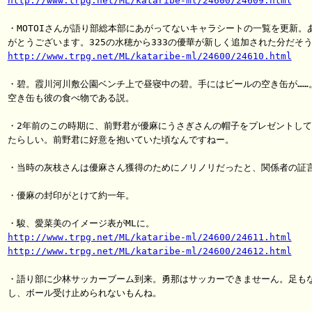
http://www.trpg.net/ML/kataribe-ml/24600/24609.html
・MOTOIさんが語り部総本部にあがってないキャラシートの一覧を更新。あ
http://www.trpg.net/ML/kataribe-ml/24600/24610.html
・碧。霞川河川敷公園ベンチ上で昼寝中の碧。手にはビールの空き缶が……。
空き缶も彼の食べ物である説。

・2年前のこの時期に、前野君が優麻にうさぎさんの帽子をプレゼントして
たらしい。前野君に好意を抱いていた頃なんですねー。

・当時の灰枝さんは優麻さん獲得のためにノリノリだったと、関係者の証言
・優麻の封印がとけて約一年。

http://www.trpg.net/ML/kataribe-ml/24600/24611.html
http://www.trpg.net/ML/kataribe-ml/24600/24612.html
・語り部に少林サッカーブーム到来。勇那はサッカーできませーん。足もな
し、ボール受け止められないもんね。
