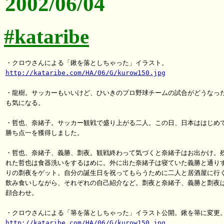
2002/06/04
#kataribe
http://kataribe.com/HA/06/G/kurow150.jpg
・龍樹。サッカーもいいけど、ひいきのプロ野球チームの試合がどうなった
も気になる。

・哲也、奈緒子。サッカー観戦で盛り上がる二人。この日、日本ははじめて
勝ち点一を獲得しました。

・哲也、奈緒子、義勝、剽夜。観戦終わって気づくと奈緒子はお出かけ。残
れた哲也は食器洗いをするはめに。外に出た奈緒子は寝ていた義勝と通りす
りの剽夜をゲット。自分の誕生日を祝ってもらうために二人と居酒屋に行く
飲み食いしながら、それぞれの自己紹介など。剽夜と奈緒子、義勝と剽夜は
顔合わせ。

http://kataribe.com/HA/06/G/kurow150.jpg