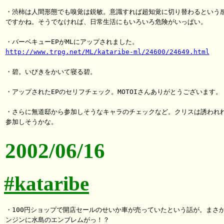
・渋柿は人間形態でも嗅覚は鋭敏。意識すれば超知覚に切り替わるという感
ですかね。そうでなければ、日常生活にもいろいろ危険がいっぱい。

http://www.trpg.net/ML/kataribe-ml/24600/24649.html
・碧。いびきをかいて寝る碧。

・アップされたEPのセリフチェック。MOTOIさんありがとうございます。

・さらに無道邸から参加しそうなキャラのチェックなど。クリスは誘われれ
2002/06/16
#kataribe
・100円ショップで開店セールのせいか車が売っていたという話が。まさか