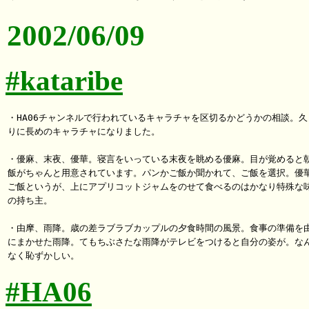
2002/06/09
#kataribe
・HA06チャンネルで行われているキャラチャを区切るかどうかの相談。久し
りに長めのキャラチャになりました。

・優麻、末夜、優華。寝言をいっている末夜を眺める優麻。目が覚めると朝
飯がちゃんと用意されています。パンかご飯か聞かれて、ご飯を選択。優華
ご飯というが、上にアプリコットジャムをのせて食べるのはかなり特殊な味
の持ち主。

・由摩、雨降。歳の差ラブラブカップルの夕食時間の風景。食事の準備を由
にまかせた雨降。てもちぶさたな雨降がテレビをつけると自分の姿が。なん
#HA06