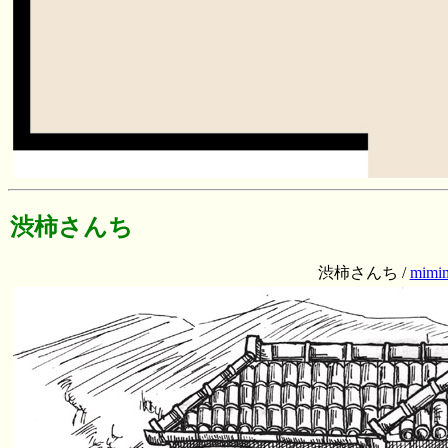
渋柿さんち
渋柿さんち /
mimi