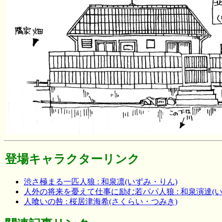
登場キャラクターリンク
渋さ極まる一匹人狼 : 和泉凛(いずみ・りん)
人外の将来を憂えて仕事に励む若パパ人狼 : 和泉演達(
人喰いの咎 : 桜居津海希(さくらい・つみき)