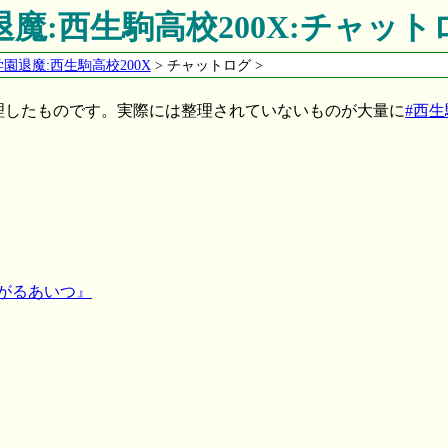
退魔:西生駒高校200X:チャット
学園退魔:西生駒高校200X
> チャットログ >
理したものです。実際には整理されていないものが大量に
#西生
やがるあいつ』