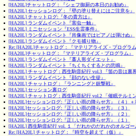
[HA20L]チャットログ：『シェフ御厨の本日のお勧め』
[HA20L] セッションログ：『壁の塗り替えにはご注意を』
[HA20L] チャットログ:『冬の貴方は』
[HA20L] ランダムイベント『害虫一触』
[HA20L] ミニセッション『ESS生霊事件』
[HA20L] ランダムイベント『肖像画ではピアノは弾けぬ』
[HA20L] ランダムイベント『クモ捕り物』
Re: [HA20L]チャットログ：『マテリアライズ・プログラ
[HA20L]チャットログ：『マテリアライズ・プログラム』
[HA20L] ランダムイベント『藁人形ダイエット』
[HA20L] ランダムイベント『ちくちくするとの悲鳴』
[HA20L] チャットログ：西生駒音紀行 vol.3 『笛の音は
[HA20L] ランダムイベント『顔のない生徒』
[HA20L] チャットログ：『ランニングと銃撃戦』
[HA20L] セッション裏ログ
[HA20L] チャットログ：西生駒音紀行 vol.2 「催眠テル
[HA20L]セッションログ:『正しい雨の降らせ方』（４）
[HA20L]セッションログ:『正しい雨の降らせ方』（３）
[HA20L]セッションログ:『正しい雨の降らせ方』（２）
[HA20L]セッションログ:『正しい雨の降らせ方』（１）
[HA20L] 西生駒音紀行 vol. １「だれかのだれかのオルゴ
Re: [HA20L] チャットログ：『時空を超えて（仮）』