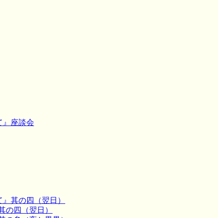
にて』座談会
にて』其の四（翌日）
』其の四（翌日）