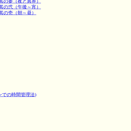
』其の参（夜と異界）
』其の弐（午後～宵）
』其の壱（朝～昼）
ションでの時間管理法)