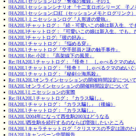
[HA20L] セッションログ『奪魂の魔鏡』その１
[HA20L] セッションシナリオ『十二支ロボシリーズ 子ノ
[HA20L] セッション:口紅（セッションメモとログリンク）
[HA20L] ミニセッションログ『人形達の愛執』
[HA20L]チャットログ：『続・可愛いこの娘は新入生、
[HA20L]チャットログ：『可愛いこの娘は新入生、でも
[HA20L]チャットログ:『彼の好み』
[HA20L] チャットログ：『悩める穿』
[HA20L] チャットログ『空手部員と謎の触手事件』
[HA20L] Re: 小説：『高架線下の風景』
Re: [HA20L] チャットログ：『怪奇！ しゃべるクマの
[HA20L] チャットログ：『怪奇！ しゃべるクマのぬい
[HA20L] チャットログ：『秘剣☆海馬殺』
Re: [HA20L]オンラインセッションの開催時間設定につい
[HA20L]オンラインセッションの開催時間設定について
[HA20L]ミニセッションの実際
Re: [HA20L] チャットログ：『カラス騙し』
[HA20L] チャットログ：『カラス騙し』（後編）
[HA20L] チャットログ：『カラス騙し』
[HA20L]2004年になって西生駒2003はどうなる
[HA20L]西生駒を続行するのならば増強したいところ
[HA20L] キャラチャットログ『クリスマスの予定は誰の
[HA20L]キャンペーン中間報告