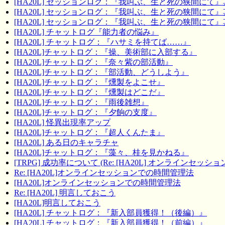
[HA20L] セッションログ：『我叫ぶ、生と死の狭間にて
[HA20L] セッションログ：『我叫ぶ、生と死の狭間にて
[HA20L] セッションログ：『我叫ぶ、生と死の狭間にて
[HA20L] チャットログ『能力者の悩み』
[HA20L] チャットログ：『ハサミを持てば……』
[HA20L]チャットログ：『操、美術部に入部する』
[HA20L]チャットログ：『奈々紫の部活動』
[HA20L]チャットログ：『部活動、どうしよう』
[HA20L]チャットログ：『燻製をよこせ』
[HA20L]チャットログ：『燻製はどこだ』
[HA20L]チャットログ：『雨後雑想』
[HA20L]チャットログ：『夕餉の支度』
[HA20L] 怪異出現率アップ
[HA20L]チャットログ：『超人くんたま』
[HA20L] ある日のキャラチャ
[HA20L]チャットログ：『藻々、桂を見かねる』
[TRPG] 成功率について (Re: [HA20L] オンラインセッ
Re: [HA20L]オンラインセッションでの時間管理法
[HA20L]オンラインセッションでの時間管理法
Re: [HA20L] 明言しておこう
[HA20L]明言しておこう
[HA20L] チャットログ：『新入部員獲得！（後編）』
[HA20L] チャットログ：『新入部員獲得！（前編）』