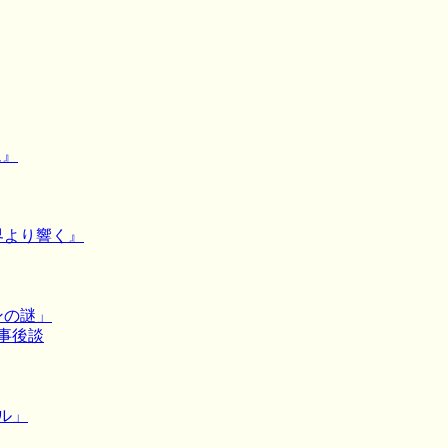
ム』
裏界より響く』
ミンの謎」
＋事後談
ール」