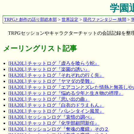
学園
TRPGと創作の語り部総本部
>
世界設定
>
現代ファンタジー:狭間
>
TRPGセッションやキャラクターチャットの会話記録を整
メーリングリスト記事
[HA20L] チャットログ『虚ろを喰らう蛇』
[HA20L] チャットログ『楽園の誘い』
[HA20L] チャットログ『それぞれの行く先』
[HA20L] チャットログ『ヤマダの受難』
[HA20L] チャットログ『エアコンとズレた情熱と無茶し
[HA20L] チャットログ『悩める少年と生き物の摂理』
[HA20L] チャットログ『思い出の曲』
[HA20L] チャットログ『白衣のドラえもん』
[HA20L] チャットログ『バレンタイン風景』
[HA20L] セッションログ『哀惜の調べ』
[HA20L] チャットログ『化学部顧問新任』
[HA20L] セッションログ『奪魂の魔鏡』その２