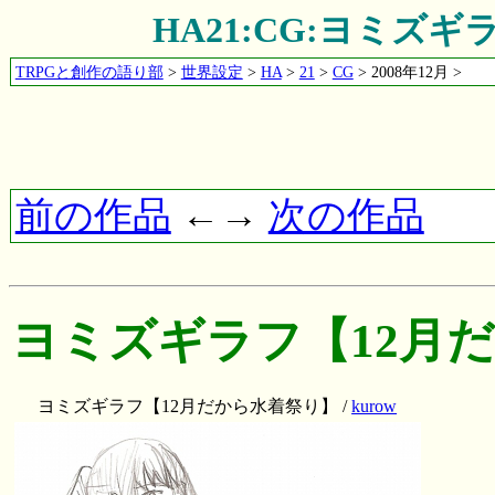
HA21:CG:ヨミズ
TRPGと創作の語り部
>
世界設定
>
HA
>
21
>
CG
> 2008年12月 >
前の作品
←→
次の作品
ヨミズギラフ【12月
ヨミズギラフ【12月だから水着祭り】 /
kurow