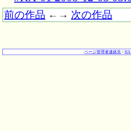
前の作品
←→
次の作品
ページ管理者連絡先
/
H