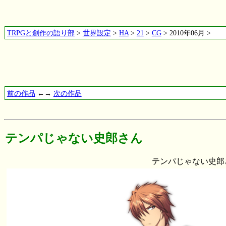
TRPGと創作の語り部
>
世界設定
>
HA
>
21
>
CG
> 2010年06月 >
前の作品
←→
次の作品
テンパじゃない史郎さん
テンパじゃない史郎さ