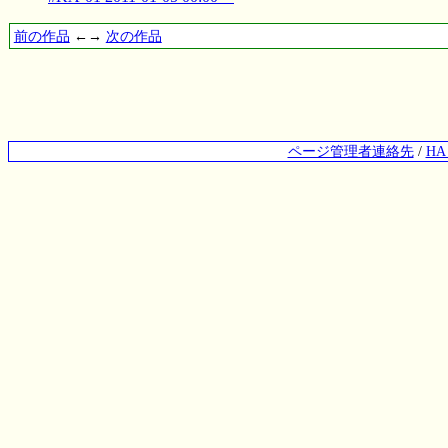
前の作品
←→
次の作品
ページ管理者連絡先
/
H