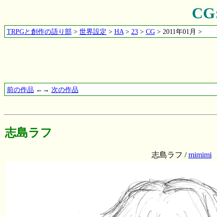
C
TRPGと創作の語り部
>
世界設定
>
HA
>
23
>
CG
> 2011年01月 >
前の作品
←→
次の作品
志島ラフ
志島ラフ /
mimimi