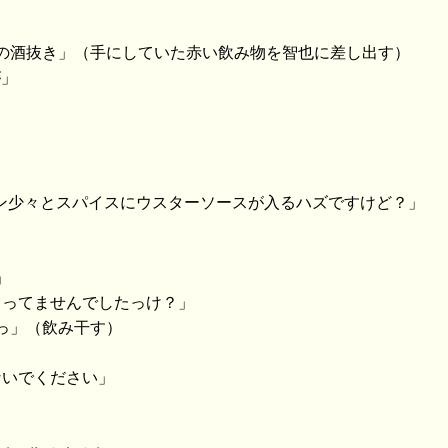
ーの酒抜き」（手にしていた赤い飲み物を智也に差し出す）
が」
モン少々とスパイスにウスターソースが入るハズですけど？」
」
ゃってませんでしたっけ？」
っ」（飲み干す）
ないでください」