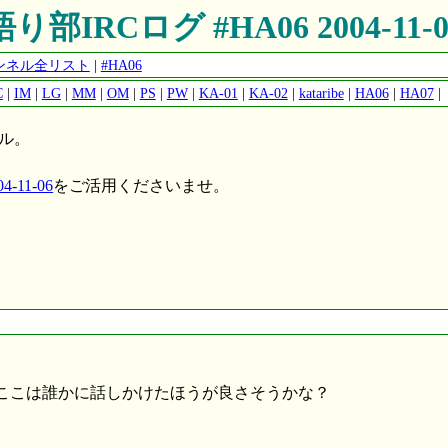
語り部IRCログ #HA06 2004-11-0
チャンネル全リスト
|
#HA06
C
|
IM
|
LG
|
MM
|
OM
|
PS
|
PW
|
KA-01
|
KA-02
|
kataribe
|
HA06
|
HA07
|
ネル。
-11-06
をご活用くださいませ。
、ここは誰かに話しかけたほうが良さそうかな？