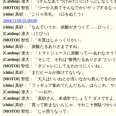
[
Catshop
] 達大：「(そんなあてつけみたいにげっぷしなくても
[
MOTOI
] 智也：「つーか人前でそんなでかいゲップするな
[
chita
] 真砂：「こりゃ失礼」（口をぬぐう）
2004/11/06 01:00:00
[
chita
] 真砂：「なんていうか、炭酸がきつくて……ひっく」
[
Catshop
] 達大：(ぐびっ)
[
MOTOI
] 智也：「今度はしゃっくりかい」
[
chita
] 真砂：「炭酸たるありさまですね」
[
Catshop
] 達大：「トマトジュースに炭酸って──あわなそう
[
Catshop
] 達大：「そして、それは“惨憺たるありさま”とい
[
MOTOI
] 智也：「ダジャレにしてもわかりにくいね」
[
chita
] 真砂：「まだビールが抜けてないな」
[
MOTOI
] 智也：「大人はいいねとか言いながら飲んでるの
[
chita
] 真砂：「フィギュア集めてたんだもん。ほらこれ、ヤ
[
Catshop
] 達大：「──おや」
[
Catshop
] 達大：「真砂さん、未成年でしょう？ ダメです
[
chita
] 真砂：「買って飲まないんじゃ、それこそ無駄づかい
[
MOTOI
] 智也：「じゃ買うなって」