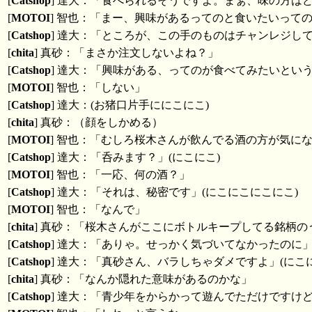
[
Catshop
] 達大：「食べられるそうですよ。まぁ、味の方は
[
MOTOI
] 智也：「まー、興味があるってのと食いたいって
[
Catshop
] 達大：「ところが、この手のものはチャンレジし
[
chita
] 真砂：「まさか注文しないよね？」
[
Catshop
] 達大：「興味がある、ってのが食べてみたいとい
[
MOTOI
] 智也：「しない」
[
Catshop
] 達大：(お猪口片手ににこにこ)
[
chita
] 真砂：（顔をしかめる）
[
MOTOI
] 智也：「むしろ桜木さんが飲んでる酒の方が気に
[
Catshop
] 達大：「呑みます？」(にこにこ)
[
MOTOI
] 智也：「一応、何の酒？」
[
Catshop
] 達大：「それは、秘密です」(にこにこにこにこ)
[
MOTOI
] 智也：「なんで」
[
chita
] 真砂：「桜木さんがここにボトルキープしてる銘柄
[
Catshop
] 達大：「ありゃ。せっかく気づいてなかったのに
[
Catshop
] 達大：「真砂さん、バラしちゃダメですよ」(にこ
[
chita
] 真砂：「なんか隠れた意味があるのかな」
[
Catshop
] 達大：「青少年をからかって遊んでただけですけど