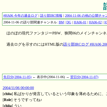
#HA06 今年の過去ログ
|
語り部IRC情報
|
2004-11-06 の他の公開
2004-11-06 の語り部関連チャンネル:
BM
|
DG
|
HA06-01
|
HA06-02
|
I
ほのぼの現代ファンタジーPBW、狭間06のメインチャン
過去ログを示すのにはHTML版の
語り部IRCログ #HA06 2004
先日分(2004-11-05)
← 表示中(2004-11-06) →
翌日分(2004-11-07)
2004/11/06 00:00:00
[
chita
] 私ばかりが発言しているという印象を薄めるために
[
Role
] そうですってね♪
[
chita
] うい