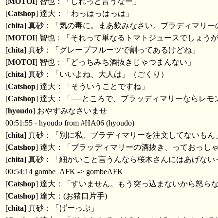
[
MOTOI
] 智也：「しれっと言うなー」
[
Catshop
] 達大：「わっはっはっは」
[
chita
] 真砂：「気の毒に。まあ飲みなさい。ブラディマリ
[
MOTOI
] 智也：「それって単なるトマトジュースでしょう
[
chita
] 真砂：「グレープフルーツで割ってあるけどね」
[
MOTOI
] 智也：「どっちみち酒抜きじゃつまんない」
[
chita
] 真砂：「いいよね、大人は」（ごくり）
[
Catshop
] 達大：「そういうことですね」
[
Catshop
] 達大：「──ところで、ブラッディマリーならレ
[
hyoudo
] おやすみなさいませ
00:51:55 - hyoudo from #HA06 (hyoudo)
[
chita
] 真砂：「別に私、ブラディマリーを注文してないもん
[
Catshop
] 達大：「ブラッディマリーの酒抜き、っておっし
[
chita
] 真砂：「細かいこと言うんなら桜木さんにはあげない
00:54:14 gombe_AFK -> gombeAFK
[
Catshop
] 達大：「すいません。もう突っ込まないから怒ら
[
Catshop
] 達大：(お猪口片手)
[
chita
] 真砂：「げーっぷ」