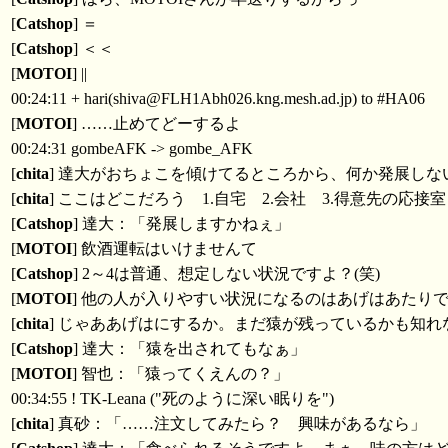
[
Catshop
] ＝
[
Catshop
] ＜＜
[
MOTOI
] ||
00:24:11 + hari(shiva@FLH1Abh026.kng.mesh.ad.jp) to #HA06
[
MOTOI
] ……止めてどーするよ
00:24:31 gombeAFK -> gombe_AFK
[
chita
] 達大がおちょこを傾けてるところから、何か発展しな
[
chita
] ここはどこだろう 1.自宅 2.会社 3.得意先の応接室
[
Catshop
] 達大：「発展しますかねぇ」
[
MOTOI
] 飲酒運転はいけませんて
[
Catshop
] 2～4は普通、想定しない状況ですよ？(笑)
[
MOTOI
] 他の人が入りやすい状況になるのはあげはあたり
[
chita
] じゃああげはにするか。まだ猿が残っているかも知れ
[
Catshop
] 達大：「猿を出されてもなぁ」
[
MOTOI
] 智也：「猿ってくえんの？」
00:34:55 ! TK-Leana ("死のように深い眠りを")
[
chita
] 真砂：「……注文してみたら？ 興味があるなら」