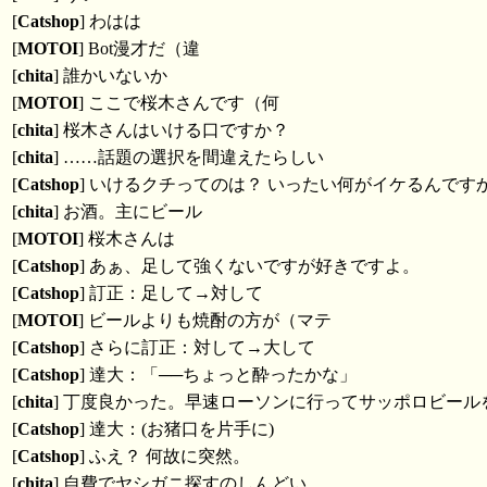
[
Catshop
] わはは
[
MOTOI
] Bot漫才だ（違
[
chita
] 誰かいないか
[
MOTOI
] ここで桜木さんです（何
[
chita
] 桜木さんはいける口ですか？
[
chita
] ……話題の選択を間違えたらしい
[
Catshop
] いけるクチってのは？ いったい何がイケるんですか
[
chita
] お酒。主にビール
[
MOTOI
] 桜木さんは
[
Catshop
] あぁ、足して強くないですが好きですよ。
[
Catshop
] 訂正：足して→対して
[
MOTOI
] ビールよりも焼酎の方が（マテ
[
Catshop
] さらに訂正：対して→大して
[
Catshop
] 達大：「──ちょっと酔ったかな」
[
chita
] 丁度良かった。早速ローソンに行ってサッポロビー
[
Catshop
] 達大：(お猪口を片手に)
[
Catshop
] ふえ？ 何故に突然。
[
chita
] 自費でヤシガニ探すのしんどい