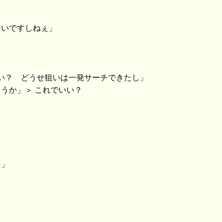
ないですしねぇ」
いい？ どうせ狙いは一発サーチできたし」
ょうか」＞ これでいい？
を」