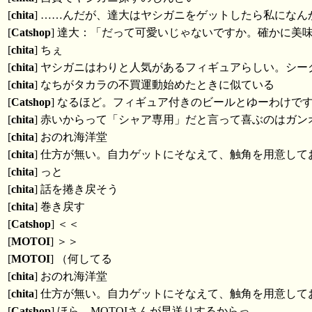
[
chita
] ……んだが、達大はヤシガニをゲットしたら私にな
[
Catshop
] 達大：「だって可愛いじゃないですか。確かに美
[
chita
] ちぇ
[
chita
] ヤシガニはわりと人気があるフィギュアらしい。シ
[
chita
] なちがタカラの不買運動始めたときに似ている
[
Catshop
] なるほど。フィギュア付きのビールとゆーわけで
[
chita
] 赤いからって「シャア専用」だと言って喜ぶのはガ
[
chita
] おのれ海洋堂
[
chita
] 仕方が無い。自力ゲットにそなえて、触角を用意して
[
chita
] っと
[
chita
] 話を捲き戻そう
[
chita
] 巻き戻す
[
Catshop
] ＜＜
[
MOTOI
] ＞＞
[
MOTOI
] （何してる
[
chita
] おのれ海洋堂
[
chita
] 仕方が無い。自力ゲットにそなえて、触角を用意して
[
Catshop
] ほら、MOTOIさんが早送りするからっ