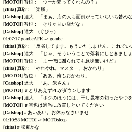
[
MOTOI
] 智也：「つーか売ってくれんの？」
[
chita
] 真砂：「楽勝」
[
Catshop
] 達大：「まぁ、店の人も面倒がっていちいち咎め
[
MOTOI
] 智也：「そりゃ甘い店だな」
[
Catshop
] 達大：(ぐびっ)
01:07:17 gombeAFK -> gombe
[
chita
] 真砂：「反省してます。もういたしません。これで
[
Catshop
] 達大：「じゃ、そういうことで落着にしときまし
[
MOTOI
] 智也：「まー俺に謝られても意味無いけど」
[
chita
] 真砂：「やれやれ。マスター、おかわり」
[
MOTOI
] 智也：「ああ、俺もおかわり」
[
Catshop
] 達大：「あ、朱さん」
[
MOTOI
] ＃とりあえずPLがダウンします
[
Catshop
] 達大：「ボクのほうには、干し昆布の切ったやつ
[
MOTOI
] ＃智也は適当に放置しといてください
[
Catshop
] # あいあい。お休みなさいませ
01:10:58 MOTOI -> MOTOsleep
[
chita
] # 収束かな