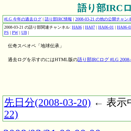
語り部IRCログ 
#LG 今年の過去ログ
|
語り部IRC情報
|
2008-03-21 の他の公開チ
2008-03-21 の語り部関連チャンネル:
HA06
|
HA07
|
HA06-01
|
HA06-0
PS
|
PW
|
UB
|
伝奇スペオペ「地球伝承」
過去ログを示すのにはHTML版の
語り部IRCログ #LG 2008-0
先日分(2008-03-20)
← 表示中(
22)