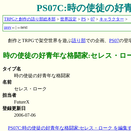
PS07C:時の使徒の
TRPGと創作の語り部総本部
>
世界設定
>
PS
>
07
>
キャラクター
>
prev
←|→next
創作とTRPGで架空世界を遊ぶ
語り部
での企画、
PS07
の登
時の使徒の好青年な格闘家:セレス・ロー
タイプ名
時の使徒の好青年な格闘家
名前
セレス・ローク
担当者
FutureX
登録更新日
2006-07-06
PS07C:時の使徒の好青年な格闘家:セレス・ローク を編集