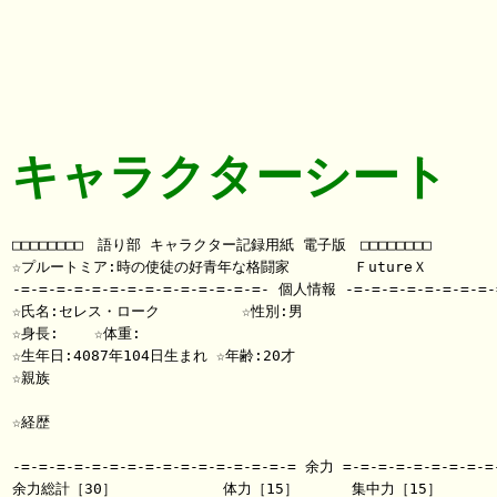
キャラクターシート
□□□□□□□□　語り部 キャラクター記録用紙 電子版　□□□□□□□□

☆プルートミア:時の使徒の好青年な格闘家   　　 ＦutureＸ

-=-=-=-=-=-=-=-=-=-=-=-=-=-=- 個人情報 -=-=-=-=-=-=-=-=-=
☆氏名:セレス・ローク     　　 ☆性別:男

☆身長:    ☆体重:

☆生年日:4087年104日生まれ ☆年齢:20才

☆親族

☆経歴

-=-=-=-=-=-=-=-=-=-=-=-=-=-=-=-= 余力 =-=-=-=-=-=-=-=-=-
余力総計［30］            体力［15］      集中力［15］
