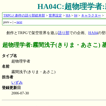
HA04C:超物理学
TRPGと創作の語り部総本部
>
世界設定
>
HA
>
04
>
キャラクター
>
prev←|→
next
創作とTRPGで架空世界を遊ぶ
語り部
での企画、
HA04
の登
超物理学者:霧間浅子(きりま・あさこ) 
タイプ名
超物理学者
名前
霧間浅子(きりま・あさこ)
担当者
いずみ
登録更新日
2006-07-30