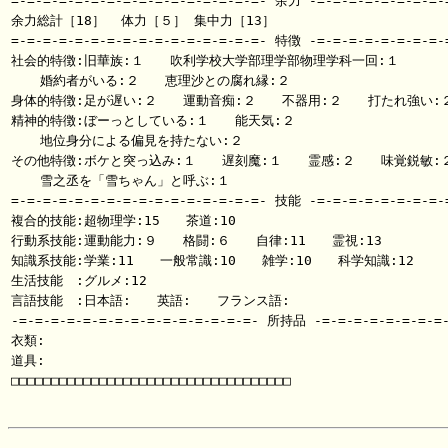
=-=-=-=-=-=-=-=-=-=-=-=-=-=-=-=- 余力 -=-=-=-=-=-=-=-=-=
余力総計［18］  体力［５］ 集中力［13］

=-=-=-=-=-=-=-=-=-=-=-=-=-=-=-=- 特徴 -=-=-=-=-=-=-=-=-=
社会的特徴:旧華族:１　　吹利学校大学部理学部物理学科一回:１

 　 婚約者がいる:２　　恵理沙との腐れ縁:２

身体的特徴:足が遅い:２　　運動音痴:２　　不器用:２　　打たれ強い:２
精神的特徴:ぼーっとしている:１　　能天気:２

 　 地位身分による偏見を持たない:２

その他特徴:ボケと突っ込み:１　　遅刻魔:１　　霊感:２　　味覚鋭敏:２
 　 雪之丞を「雪ちゃん」と呼ぶ:１

=-=-=-=-=-=-=-=-=-=-=-=-=-=-=-=- 技能 -=-=-=-=-=-=-=-=-=
複合的技能:超物理学:15　　茶道:10

行動系技能:運動能力:９　　格闘:６　　自律:11　　霊視:13

知識系技能:学業:11　　一般常識:10　　雑学:10　　科学知識:12

生活技能　:グルメ:12

言語技能　:日本語:　　英語:　　フランス語:

-=-=-=-=-=-=-=-=-=-=-=-=-=-=-=- 所持品 -=-=-=-=-=-=-=-=-
衣類:

道具:

□□□□□□□□□□□□□□□□□□□□□□□□□□□□□□□□□□□
