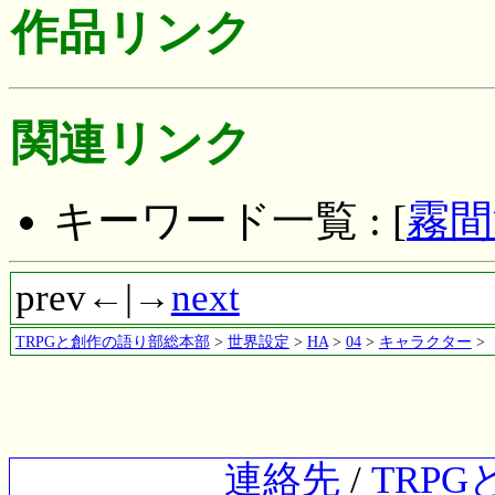
作品リンク
関連リンク
キーワード一覧 : [
霧間
prev←|→
next
TRPGと創作の語り部総本部
>
世界設定
>
HA
>
04
>
キャラクター
>
連絡先
/
TRP