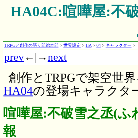
HA04C:喧嘩屋:
TRPGと創作の語り部総本部
>
世界設定
>
HA
>
04
>
キャラクター
>
prev
←|→
next
創作とTRPGで架空世
HA04
の登場キャラクタ
喧嘩屋:不破雪之丞(ふ
報