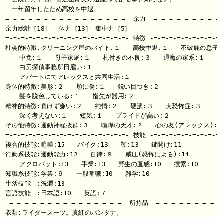
　一年留年したため高校を中退。

=-=-=-=-=-=-=-=-=-=-=-=-=-=-=-=- 余力 -=-=-=-=-=-=-=-=-=
余力総計［18］  体力［13］ 集中力［5］

=-=-=-=-=-=-=-=-=-=-=-=-=-=-=-=- 特徴 -=-=-=-=-=-=-=-=-=
社会的特徴:クリーニング屋のバイト:１　　高校中退:１　　不破麗の息子:
 　 中免:１　　母子家庭:１　　札付きの不良:３　　退魔の家系:１

 　 白刃探偵事務所日雇い:１

 　 アパートにてアレックスと共同生活:１

身体的特徴:美形:２　　頬に傷:１　　鋭い目つき:２

 　 髪を脱色している:１　　指先が器用:２

精神的特徴:負けず嫌い:２　　純情:２　　硬派:３　　犬恐怖症:３

 　 深く考えない:１　　短気:１　　プライドが高い:２

その他特徴:運動神経抜群:３　　喧嘩の天才:２　　心の友(アレックス):
=-=-=-=-=-=-=-=-=-=-=-=-=-=-=-=- 技能 -=-=-=-=-=-=-=-=-=
複合的技能:喧嘩:15　　バイク:13　　鞭:13　　鍵開け:11

行動系技能:運動能力:12　　自律:８　　威圧(恐怖による):14

 　 アクロバット:13　　手業:13　　野生の直感:10　　捜索:10

知識系技能:学業:９　　一般常識:10　　雑学:10

生活技能　:洗濯:13

言語技能　:日本語:10　　英語:７

-=-=-=-=-=-=-=-=-=-=-=-=-=-=-=- 所持品 -=-=-=-=-=-=-=-=-
衣類:ライダースーツ。真紅のバンダナ。
