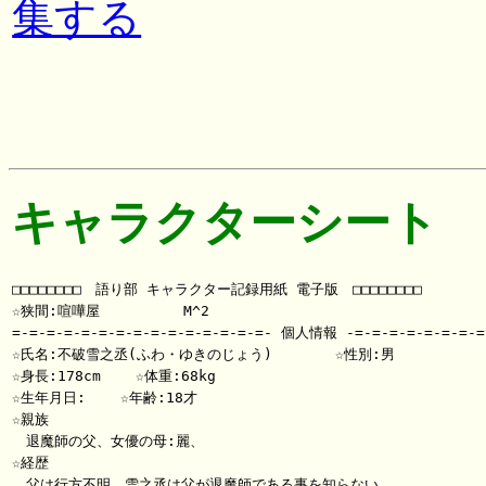
集する
キャラクターシート
□□□□□□□□　語り部 キャラクター記録用紙 電子版　□□□□□□□□

☆狭間:喧嘩屋       　 M^2

=-=-=-=-=-=-=-=-=-=-=-=-=-=-=- 個人情報 -=-=-=-=-=-=-=-=-
☆氏名:不破雪之丞(ふわ・ゆきのじょう)   　　 ☆性別:男

☆身長:178cm    ☆体重:68kg

☆生年月日:    ☆年齢:18才

☆親族

　退魔師の父、女優の母:麗、

☆経歴

　父は行方不明。雪之丞は父が退魔師である事を知らない。
