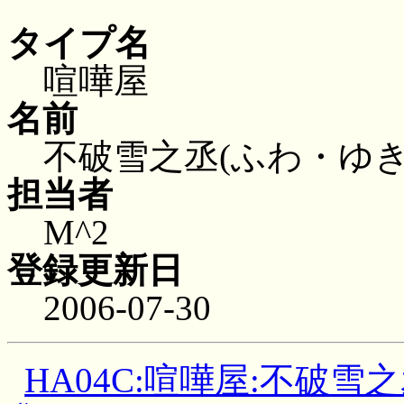
タイプ名
喧嘩屋
名前
不破雪之丞(ふわ・ゆき
担当者
M^2
登録更新日
2006-07-30
HA04C:喧嘩屋:不破雪