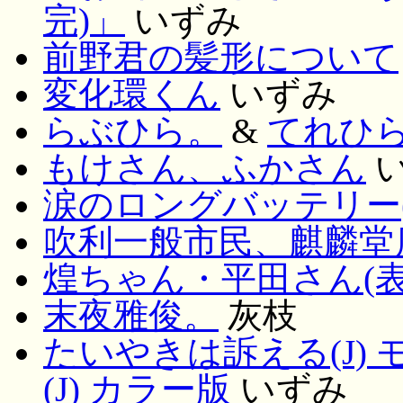
完)」
いずみ
前野君の髪形について
変化環くん
いずみ
らぶひら。
&
てれひ
もけさん、ふかさん
涙のロングバッテリー(
吹利一般市民、麒麟堂
煌ちゃん・平田さん(表
末夜雅俊。
灰枝
たいやきは訴える(J)
(J) カラー版
いずみ