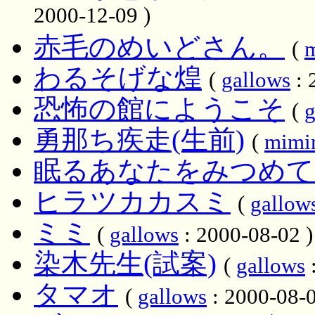
2000-12-09 )
赤毛のめいどさん。
(
わるそげな煌
(
gallows
: 
恐怖の館にようこそ
(
g
勇那ち疾走(生前)
(
mimi
眠るあなたをみつめて
ヒラツカカスミ
(
gallow
ミミ
(
gallows
: 2000-08-02 )
染木先生(試案)
(
gallows
:
タマオ
(
gallows
: 2000-08-0