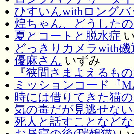
ひすいんwithロングバ
煌ちゃん、どうしたの
夏とコートと脱水症
い
どっきりカメラwith磯
優麻さん
いずみ
『狭間さまよえるもの達
ミッションコード『MAE
時には借りてきた猫の
気の毒だが見逃せない
死人と話すことなどな
お昼寝の後(瑞鶴猫)
い