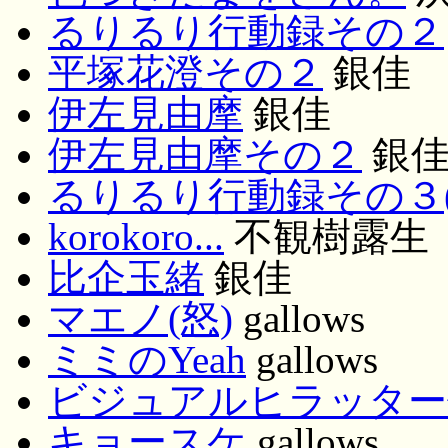
るりるり行動録その２
平塚花澄その２
銀佳
伊左見由摩
銀佳
伊左見由摩その２
銀
るりるり行動録その３(
korokoro...
不観樹露生
比企玉緒
銀佳
マエノ(怒)
gallows
ミミのYeah
gallows
ビジュアルヒラッター
キョースケ
gallows