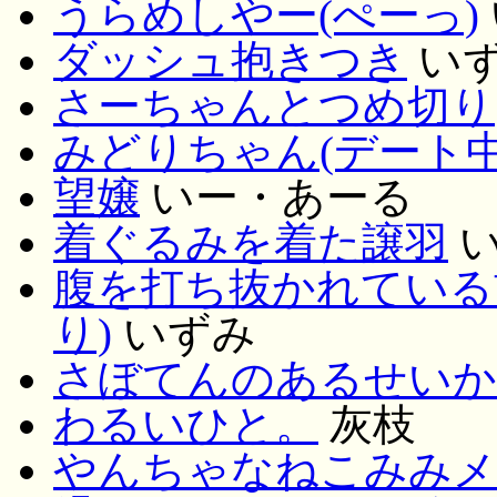
うらめしやー(ぺーっ)
ダッシュ抱きつき
い
さーちゃんとつめ切り
みどりちゃん(デート中
望嬢
いー・あーる
着ぐるみを着た譲羽
い
腹を打ち抜かれている
り)
いずみ
さぼてんのあるせいか
わるいひと。
灰枝
やんちゃなねこみみメ