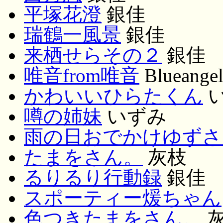
平塚花澄
銀佳
瑞鶴一風景
銀佳
来栖せらその２
銀佳
唯音from唯音
Blueange
かわいいひらたくん
噂の姉妹
いずみ
雨の日おでかけゆずさ
たまをさん。
灰枝
るりるり行動録
銀佳
スポーティー煖ちゃん
色つきたまをさん。