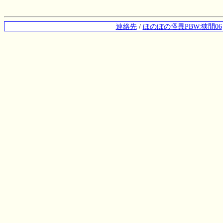
連絡先
/
ほのぼの怪異PBW:狭間06