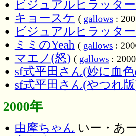
ビジュアルヒラッター
キョースケ
(
gallows
: 200
ビジュアルヒラッター
ミミのYeah
(
gallows
: 200
マエノ(怒)
(
gallows
: 2000
sf式平田さん(妙に血
sf式平田さん(やつれ版
2000年
由摩ちゃん
いー・あ