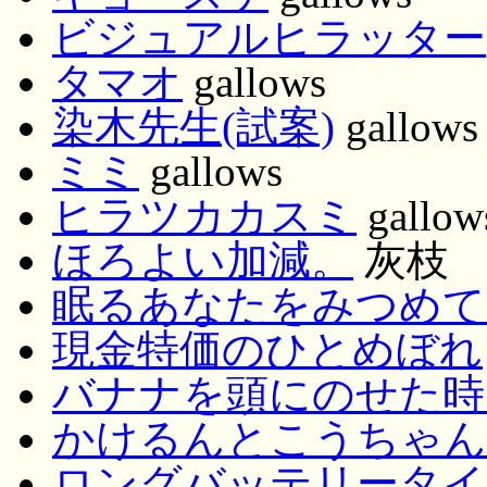
ビジュアルヒラッター
タマオ
gallows
染木先生(試案)
gallows
ミミ
gallows
ヒラツカカスミ
gallow
ほろよい加減。
灰枝
眠るあなたをみつめて
現金特価のひとめぼれ
バナナを頭にのせた時
かけるんとこうちゃん
ロングバッテリータイフ