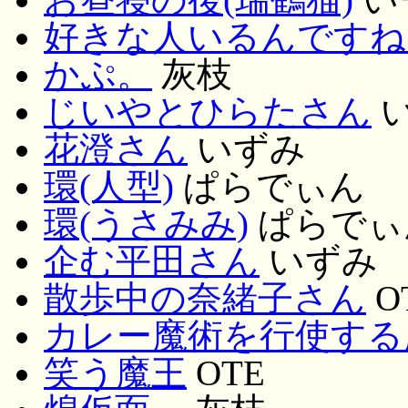
好きな人いるんですね
かぷ。
灰枝
じいやとひらたさん
花澄さん
いずみ
環(人型)
ぱらでぃん
環(うさみみ)
ぱらでぃ
企む平田さん
いずみ
散歩中の奈緒子さん
O
カレー魔術を行使する
笑う魔王
OTE