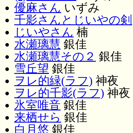
優麻さん
いずみ
千影さんとじいやの剣
じいやさん
楠
水瀬璃慧
銀佳
水瀬璃慧その２
銀佳
雪丘望
銀佳
ヲレ的緑(ラフ)
神夜
ヲレ的千影(ラフ)
神夜
氷室唯音
銀佳
来栖せら
銀佳
白月悠
銀佳