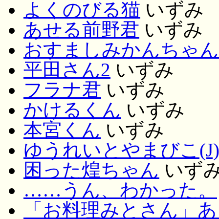
よくのびる猫
いずみ
あせる前野君
いずみ
おすましみかんちゃん
平田さん2
いずみ
フラナ君
いずみ
かけるくん
いずみ
本宮くん
いずみ
ゆうれいとやまびこ(J
困った煌ちゃん
いず
……うん、わかった。
「お料理みとさん」あ