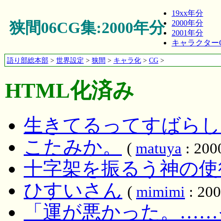
19xx年分
狭間06CG集:2000年分
2000年分
2001年分
キャラクターC
語り部総本部
>
世界設定
>
狭間
>
キャラ化
>
CG
>
HTML化済み
生きてるってすばらし
こたみか。
(
matuya
: 200
十字架を振るう神の使
ひすいさん
(
mimimi
: 200
「運が悪かった。……