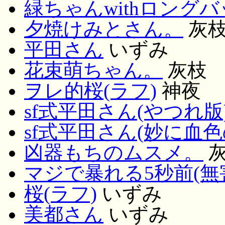
緑ちゃんwithロングバ
夕焼けみとさん。
灰
平田さん
いずみ
花束萌ちゃん。
灰枝
ヲレ的桜(ラフ)
神夜
sf式平田さん(やつれ版
sf式平田さん(妙に血
凶器もちのムスメ。
マジで暴れる5秒前(無
桜(ラフ)
いずみ
美都さん
いずみ