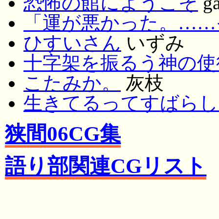
恐怖の館にようこそ
ga
「運が悪かった。……
ひすいさん
いずみ
十字架を振るう神の使
こたみか。
灰枝
生きてるってすばらし
狭間06CG集
語り部関連CGリスト