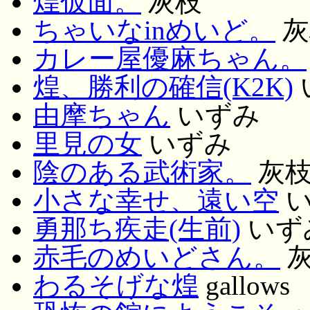
煌仮面。
灰枝
ちゃいなinめいど。
灰
カレー屋優麻ちゃん。
煌、勝利の確信(K2K)
由摩ちゃん
いずみ
里見の女
いずみ
陰のある武術家。
灰
小さな幸せ、遠い空
い
勇那ち疾走(生前)
いず
赤毛のめいどさん。
わるそげな煌
gallows