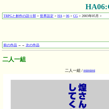
HA06
TRPGと創作の語り部
>
世界設定
>
HA
>
06
>
CG
> 2003年05月 >
前の作品
←→
次の作品
二人一組
二人一組 /
mimimi