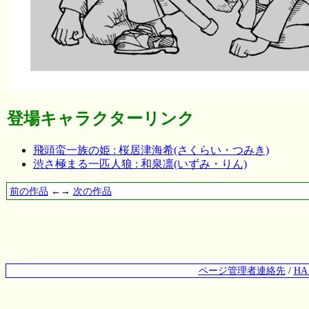
登場キャラクターリンク
飛頭蛮一族の姫 : 桜居津海希(さくらい・つみき)
渋さ極まる一匹人狼 : 和泉凛(いずみ・りん)
前の作品
←→
次の作品
ページ管理者連絡先
/
H