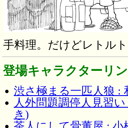
手料理。だけどレトルト
登場キャラクターリン
渋さ極まる一匹人狼 :
人外問題調停人見習い 
き)
茶人にして骨董屋 : 