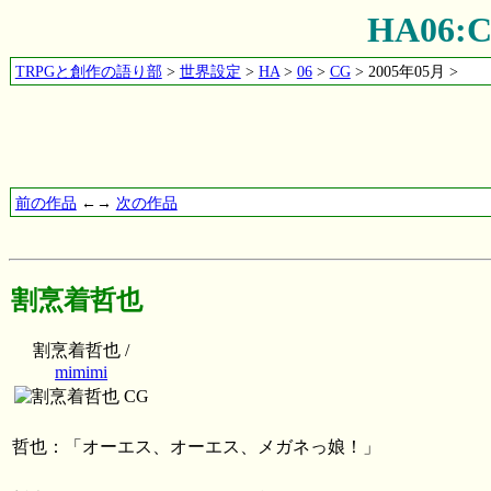
HA06
TRPGと創作の語り部
>
世界設定
>
HA
>
06
>
CG
> 2005年05月 >
前の作品
←→
次の作品
割烹着哲也
割烹着哲也 /
mimimi
哲也：「オーエス、オーエス、メガネっ娘！」