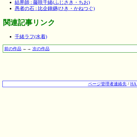
結界師 : 藤咲千緒(ふじさき・ちお)
愚者の石 : 比企鐘継(ひき・かねつぐ)
関連記事リンク
千緒ラフ(水着)
前の作品
←→
次の作品
ページ管理者連絡先
/
H