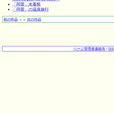
「同盟」水着祭
「同盟」の温泉旅行
前の作品
←→
次の作品
ページ管理者連絡先
/
H