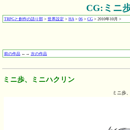
CG:ミニ
TRPGと創作の語り部
>
世界設定
>
HA
>
06
>
CG
> 2010年10月 >
前の作品
←→
次の作品
ミニ歩、ミニハクリン
ミニ歩、