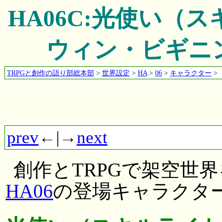
HA06C:光使い（
ウィン・ビギニン
TRPGと創作の語り部総本部
>
世界設定
>
HA
>
06
>
キャラクター
>
prev
←|→
next
創作とTRPGで架空世
HA06
の登場キャラクタ