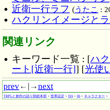
近衛一行ラフ
(
うたこ
: 2
ハクリンイメージとラ
関連リンク
キーワード一覧 : [
ハク
ート[近衛一行]
] [
光使
prev
←|→
next
TRPGと創作の語り部総本部
>
世界設定
>
HA
>
06
>
キャラクター
>