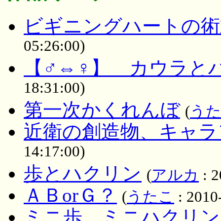
ビギニングハートの術
05:26:00)
【♂⇔♀】 カウラと
18:31:00)
第一次かくれんぼ
(
う
近衛の創造物、キャラ
14:17:00)
歩とハクリン
(
アルカ
: 2
ＡＢorＧ？
(
うたこ
: 2010
ミニ歩、ミニハクリン