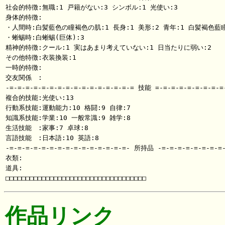
社会的特徴:無職:1 戸籍がない:3 シンボル:1 光使い:3

身体的特徴:

・人間時:白髪藍色の瞳褐色の肌:1 長身:1 美形:2 青年:1 白髪褐色藍瞳:
・蜥蜴時:白蜥蜴(巨体):3

精神的特徴:クール:1 実はあまり考えていない:1 日当たりに弱い:2

その他特徴:衣装換装:1

一時的特徴:

交友関係　:

-=-=-=-=-=-=-=-=-=-=-=-=-=-=-=-= 技能 =-=-=-=-=-=-=-=-=-
複合的技能:光使い:13

行動系技能:運動能力:10 格闘:9 自律:7

知識系技能:学業:10 一般常識:9 雑学:8

生活技能　:家事:7 卓球:8

言語技能　:日本語:10 英語:8

-=-=-=-=-=-=-=-=-=-=-=-=-=-=-=- 所持品 -=-=-=-=-=-=-=-=-
衣類:

道具:

作品リンク