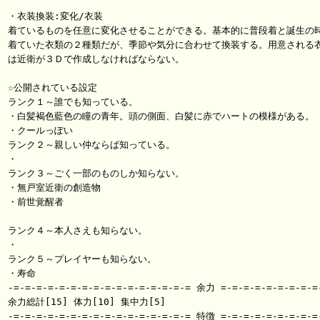
・衣装換装:変化/衣装

着ているものを任意に変化させることができる。基本的に普段着と誕生の時
着ていた衣類の２種類だが、季節や気分に合わせて換装する。用意される衣
は近衛が３Ｄで作成しなければならない。

☆公開されている設定

ランク１～誰でも知っている。

・白髪褐色藍色の瞳の青年。頭の側面、白髪に赤でハートの模様がある。

・クールっぽい

ランク２～親しい仲ならば知っている。

・

ランク３～ごく一部のものしか知らない。

・無戸室近衛の創造物

・前世覚醒者

ランク４～本人さえも知らない。

・

ランク５～プレイヤーも知らない。

・寿命

-=-=-=-=-=-=-=-=-=-=-=-=-=-=-=-= 余力 =-=-=-=-=-=-=-=-=-
余力総計[15] 体力[10] 集中力[5]

-=-=-=-=-=-=-=-=-=-=-=-=-=-=-=-= 特徴 =-=-=-=-=-=-=-=-=-