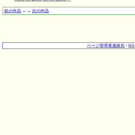
前の作品
←→
次の作品
ページ管理者連絡先
/
H