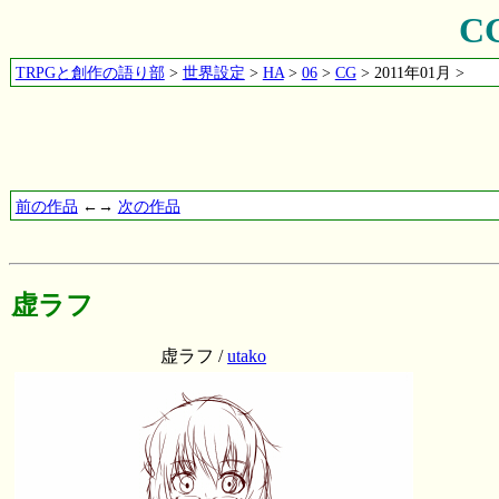
C
TRPGと創作の語り部
>
世界設定
>
HA
>
06
>
CG
> 2011年01月 >
前の作品
←→
次の作品
虚ラフ
虚ラフ /
utako