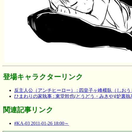
登場キャラクターリンク
反主人公（アンチヒーロー） : 四皇子ヶ峰横臥（しお
ひまわりの家執事 : 東堂幹也(とうどう・みきや)[炉裏執
関連記事リンク
#KA-03 2011-01-26 18:00～