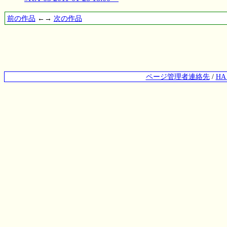
前の作品
←→
次の作品
ページ管理者連絡先
/
H