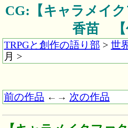
CG:【キャラメイ
香苗 【
TRPGと創作の語り部
>
世
月 >
前の作品
←→
次の作品