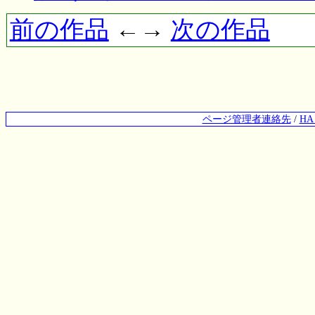
前の作品
←→
次の作品
ページ管理者連絡先
/
H