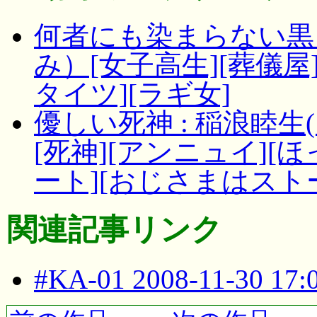
何者にも染まらない黒 
み）[女子高生][葬儀屋][
タイツ][ラギ女]
優しい死神 : 稲浪睦生
[死神][アンニュイ][
ート][おじさまはストー
関連記事リンク
#KA-01 2008-11-30 17