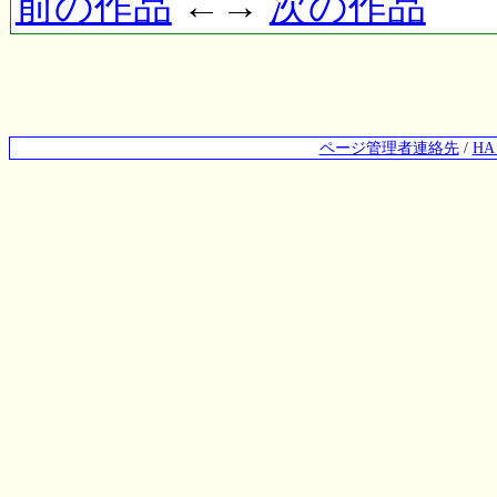
前の作品
←→
次の作品
ページ管理者連絡先
/
H