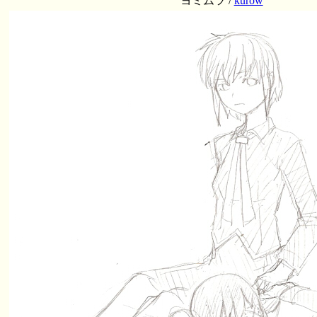
ヨミムツ /
kurow