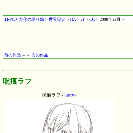
TRPGと創作の語り部
>
世界設定
>
HA
>
21
>
CG
> 2008年12月 >
前の作品
←→
次の作品
呪痕ラフ
呪痕ラフ /
kurow