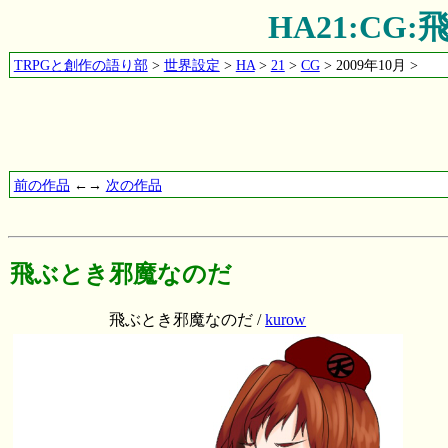
HA21:C
TRPGと創作の語り部
>
世界設定
>
HA
>
21
>
CG
> 2009年10月 >
前の作品
←→
次の作品
飛ぶとき邪魔なのだ
飛ぶとき邪魔なのだ /
kurow