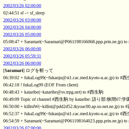
2002/03/26 02:00:00
02:44:51 sf -> sf_sleep
2002/03/26 03:00:00
2002/03/26 04:00:00
2002/03/26 05:00:00
05:08:47 + Saramari(~Saramari@P061198166068.ppp.prin.ne.jp)
2002/03/26 06:00:00
2002/03/26 05:59:31
2002/03/26 06:00:00
[
Saramari
] ログを斬って
06:39:02 + fukaLog99(~fukanju@st1.cac.med.kyoto-u.ac.jp) to 
06:42:18 ! fukaLog99 (EOF From client)
06:48:43 + kataribe(~kataribe@sv.trpg.net) to #西生駒
06:49:09 Topic of channel #西生駒 by kataribe: 語り
06:50:00 + killistW(~killist@pdd2d52.tkyoac00.ap.so-net.ne.jp) 
06:52:37 + fukaLog99(~fukanju@st1.cac.med.kyoto-u.ac.jp) to 
06:54:59 + Saramari(~Saramari@P061198164023.ppp.prin.ne.jp)
2002/03/26 07:00:00