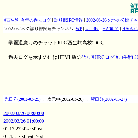
語
#西生駒 今年の過去ログ
|
語り部IRC情報
|
2002-03-26 の他の公
2002-03-26 の語り部関連チャンネル:
WP
|
kataribe
|
HA06-01
|
HA06-0
学園退魔ものチャットRPG西生駒高校2003。
過去ログを示すのにはHTML版の
語り部IRCログ #西生駒 200
先日分(2002-03-25)
← 表示中(2002-03-26) →
翌日分(2002-03-27)
2002/03/26 00:00:00
2002/03/26 01:00:00
01:17:27 sf -> sf_eat
01:43:17 sf_eat -> sf