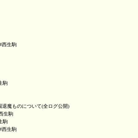
 to #西生駒
#西生駒
部:狭間07:学園退魔ものについて(全ログ公開)
to #西生駒
#西生駒
 to #西生駒