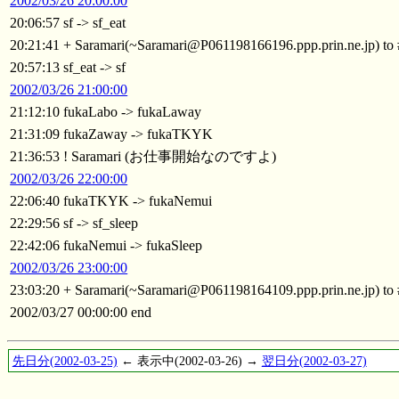
2002/03/26 20:00:00
20:06:57 sf -> sf_eat
20:21:41 + Saramari(~Saramari@P061198166196.ppp.prin.ne.jp)
20:57:13 sf_eat -> sf
2002/03/26 21:00:00
21:12:10 fukaLabo -> fukaLaway
21:31:09 fukaZaway -> fukaTKYK
21:36:53 ! Saramari (お仕事開始なのですよ)
2002/03/26 22:00:00
22:06:40 fukaTKYK -> fukaNemui
22:29:56 sf -> sf_sleep
22:42:06 fukaNemui -> fukaSleep
2002/03/26 23:00:00
23:03:20 + Saramari(~Saramari@P061198164109.ppp.prin.ne.jp)
2002/03/27 00:00:00 end
先日分(2002-03-25)
← 表示中(2002-03-26) →
翌日分(2002-03-27)