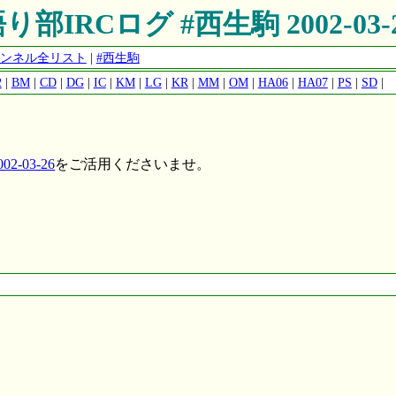
り部IRCログ #西生駒 2002-03-
開チャンネル全リスト
|
#西生駒
2
|
BM
|
CD
|
DG
|
IC
|
KM
|
LG
|
KR
|
MM
|
OM
|
HA06
|
HA07
|
PS
|
SD
|
2-03-26
をご活用くださいませ。