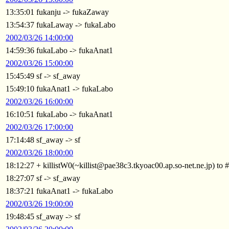
13:35:01 fukanju -> fukaZaway
13:54:37 fukaLaway -> fukaLabo
2002/03/26 14:00:00
14:59:36 fukaLabo -> fukaAnat1
2002/03/26 15:00:00
15:45:49 sf -> sf_away
15:49:10 fukaAnat1 -> fukaLabo
2002/03/26 16:00:00
16:10:51 fukaLabo -> fukaAnat1
2002/03/26 17:00:00
17:14:48 sf_away -> sf
2002/03/26 18:00:00
18:12:27 + killistW0(~killist@pae38c3.tkyoac00.ap.so-net.ne.jp)
18:27:07 sf -> sf_away
18:37:21 fukaAnat1 -> fukaLabo
2002/03/26 19:00:00
19:48:45 sf_away -> sf