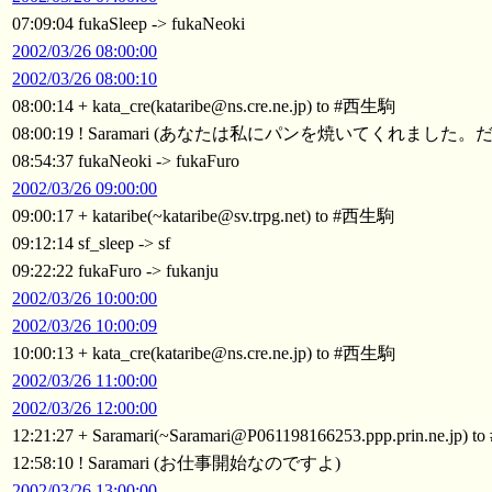
07:09:04 fukaSleep -> fukaNeoki
2002/03/26 08:00:00
2002/03/26 08:00:10
08:00:14 + kata_cre(kataribe@ns.cre.ne.jp) to #西生駒
08:00:19 ! Saramari (あなたは私にパンを焼いてくれまし
08:54:37 fukaNeoki -> fukaFuro
2002/03/26 09:00:00
09:00:17 + kataribe(~kataribe@sv.trpg.net) to #西生駒
09:12:14 sf_sleep -> sf
09:22:22 fukaFuro -> fukanju
2002/03/26 10:00:00
2002/03/26 10:00:09
10:00:13 + kata_cre(kataribe@ns.cre.ne.jp) to #西生駒
2002/03/26 11:00:00
2002/03/26 12:00:00
12:21:27 + Saramari(~Saramari@P061198166253.ppp.prin.ne.jp)
12:58:10 ! Saramari (お仕事開始なのですよ)
2002/03/26 13:00:00