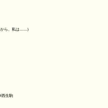
た。だから、私は……)
 to #西生駒