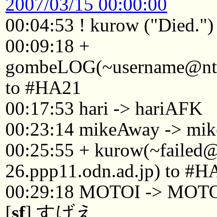
2007/03/15 00:00:00
00:04:53 ! kurow ("Died.")
00:09:18 +
gombeLOG(~username@ntkyt
to #HA21
00:17:53 hari -> hariAFK
00:23:14 mikeAway -> mi
00:25:55 + kurow(~failed
26.ppp11.odn.ad.jp) to #H
00:29:18 MOTOI -> MOT
[
sf
] すげえ