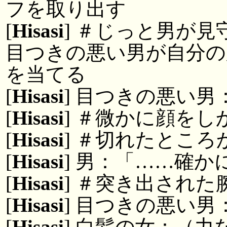
フを取り出す
[
Hisasi
] ＃じっと男が
目つきの悪い男が自分の
を当てる
[
Hisasi
] 目つきの悪い男
[
Hisasi
] ＃微かに顔をし
[
Hisasi
] ＃切れたとこ
[
Hisasi
] 男：「……確
[
Hisasi
] ＃突き出された
[
Hisasi
] 目つきの悪い
[
Hisasi
] 白髪の女：（