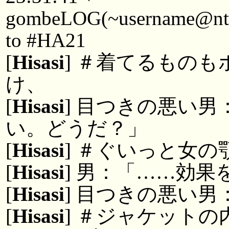
gombeLOG(~username@ntkyt
to #HA21
[
Hisasi
] ＃着てるもの
け、
[
Hisasi
] 目つきの悪い
い。どうだ？」
[
Hisasi
] ＃ぐいっと女
[
Hisasi
] 男：「……効
[
Hisasi
] 目つきの悪い
[
Hisasi
] ＃ジャケット