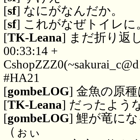
[
sf
] なにがなんだか。
[
sf
] これがなぜトイレ
[
TK-Leana
] まだ折り返
00:33:14 +
CshopZZZ0(~sakurai_c@d11.
#HA21
[
gombeLOG
] 金魚の原
[
TK-Leana
] だったよう
[
gombeLOG
] 鯉が竜に
（ぉぃ