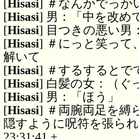
[
Hisasi
] ＃なんかでっか
[
Hisasi
] 男：「中を改め
[
Hisasi
] 目つきの悪い
[
Hisasi
] ＃にっと笑っ
解いて
[
Hisasi
] ＃するすると
[
Hisasi
] 白髪の女：（ぐ
[
Hisasi
] 男：「ほう」
[
Hisasi
] ＃両腕両足を
隠すように呪符を張られ
23:31:41 +