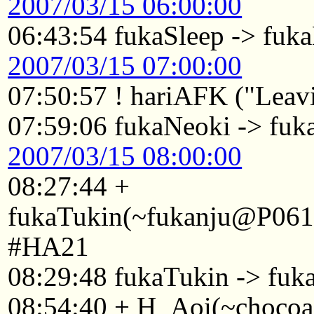
2007/03/15 06:00:00
06:43:54 fukaSleep -> fuk
2007/03/15 07:00:00
07:50:57 ! hariAFK ("Leavi
07:59:06 fukaNeoki -> fuk
2007/03/15 08:00:00
08:27:44 +
fukaTukin(~fukanju@P0611
#HA21
08:29:48 fukaTukin -> fuk
08:54:40 + H_Aoi(~choco