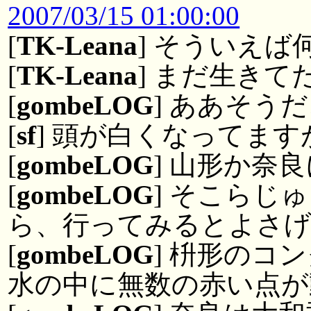
2007/03/15 01:00:00
[
TK-Leana
] そういえ
[
TK-Leana
] まだ生きて
[
gombeLOG
] ああそう
[
sf
] 頭が白くなってま
[
gombeLOG
] 山形か奈
[
gombeLOG
] そこらじ
ら、行ってみるとよさ
[
gombeLOG
] 枡形のコ
水の中に無数の赤い点が