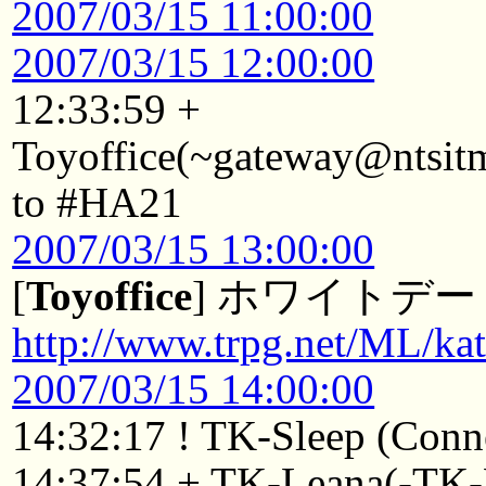
2007/03/15 11:00:00
2007/03/15 12:00:00
12:33:59 +
Toyoffice(~gateway@ntsitm
to #HA21
2007/03/15 13:00:00
[
Toyoffice
] ホワイトデ
http://www.trpg.net/ML/ka
2007/03/15 14:00:00
14:32:17 ! TK-Sleep (Conne
14:37:54 + TK-Leana(-TK