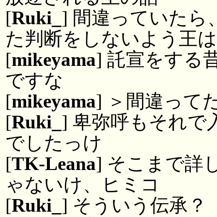
[
Ruki_
] 間違っていた
た判断をしないよう王は
[
mikeyama
] 託宣をす
ですな
[
mikeyama
] ＞間違って
[
Ruki_
] 卑弥呼もそれ
でしたっけ
[
TK-Leana
] そこまで
ゃないけ、ヒミコ
[
Ruki_
] そういう伝承？