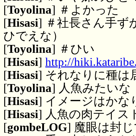
[
Toyolina
] ＃よかった
[
Hisasi
] ＃社長さん手
ひでえな）
[
Toyolina
] ＃ひい
[
Hisasi
]
http://hiki.katari
[
Hisasi
] それなりに種
[
Toyolina
] 人魚みたいな
[
Hisasi
] イメージはかな
[
Hisasi
] 人魚の肉テイス
[
gombeLOG
] 魔眼は封