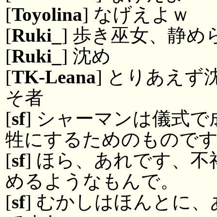
[
Toyolina
] なげえよｗ
[
Ruki_
] 歩き巫女、静
[
Ruki_
] 沈め
[
TK-Leana
] とりあえ
そ者
[
sf
] シャーマンは儀式
牲にするためのもので
[
sf
] ほら、あれです、
めるようなもんで。
[
sf
] むかしはほんとに