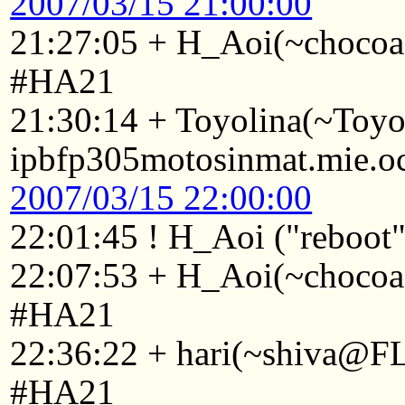
2007/03/15 21:00:00
21:27:05 + H_Aoi(~chocoa
#HA21
21:30:14 + Toyolina(~Toy
ipbfp305motosinmat.mie.oc
2007/03/15 22:00:00
22:01:45 ! H_Aoi ("reboot"
22:07:53 + H_Aoi(~chocoa
#HA21
22:36:22 + hari(~shiva@F
#HA21