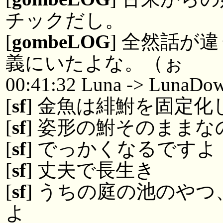
チックだし。
[
gombeLOG
] 全然話が
義にいたよな。（ぉ
00:41:32 Luna -> LunaDo
[
sf
] 金魚は緋鮒を固定
[
sf
] 姿形の鮒そのまま
[
sf
] でっかくなるですよ
[
sf
] 丈夫で長生き
[
sf
] うちの庭の池のや
よ