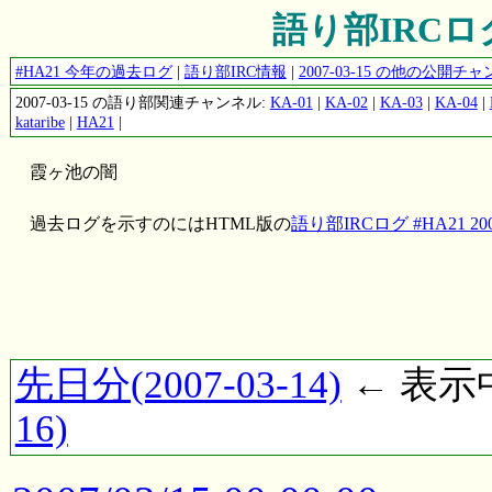
語り部IRCログ #
#HA21 今年の過去ログ
|
語り部IRC情報
|
2007-03-15 の他の公開
2007-03-15 の語り部関連チャンネル:
KA-01
|
KA-02
|
KA-03
|
KA-04
|
kataribe
|
HA21
|
霞ヶ池の闇
過去ログを示すのにはHTML版の
語り部IRCログ #HA21 2007
先日分(2007-03-14)
← 表示中(
16)