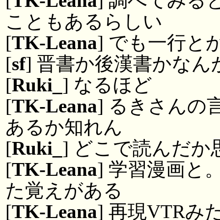
[
TK-Leana
] 調べてみ
こともあるらしい
[
TK-Leana
] でも一行
[
sf
] 晋書か後漢書かな
[
Ruki_
] なるほど
[
TK-Leana
] るきさん
あるか知れん
[
Ruki_
] どこで読んだ
[
TK-Leana
] 学習漫画
た覚えがある
[
TK-Leana
] 再現VTR