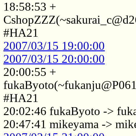
18:58:53 +
CshopZZZ(~sakurai_c@d26.J
#HA21
2007/03/15 19:00:00
2007/03/15 20:00:00
20:00:55 +
fukaByoto(~fukanju@P0611
#HA21
20:02:46 fukaByoto -> fu
20:47:41 mikeyama -> mik