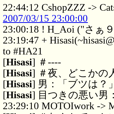
22:44:12 CshopZZZ -> Cat
2007/03/15 23:00:00
23:00:18 ! H_Aoi ("さ
23:19:47 + Hisasi(~hisasi
to #HA21
[
Hisasi
] ＃----
[
Hisasi
] ＃夜、どこか
[
Hisasi
] 男：「ブツは？
[
Hisasi
] 目つきの悪い
23:29:10 MOTOIwork ->