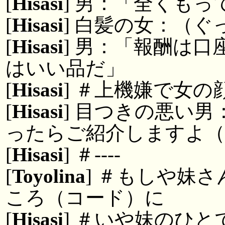
[
Hisasi
] 男：「全くもっ
[
Hisasi
] 白髪の女：（ぐ
[
Hisasi
] 男：「報酬は
はいい品だ」
[
Hisasi
] ＃上機嫌で女
[
Hisasi
] 目つきの悪い
ったらご紹介しますよ（
[
Hisasi
] ＃----
[
Toyolina
] ＃もしや妹
ころ（コード）に
[
Hisasi
] ＃いや妹のひ