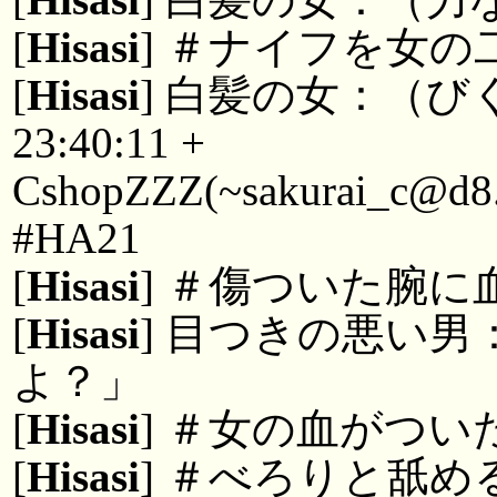
[
Hisasi
] ＃ナイフを女
[
Hisasi
] 白髪の女：（び
23:40:11 +
CshopZZZ(~sakurai_c@d8.J3
#HA21
[
Hisasi
] ＃傷ついた腕に
[
Hisasi
] 目つきの悪い
よ？」
[
Hisasi
] ＃女の血がつい
[
Hisasi
] ＃べろりと舐め