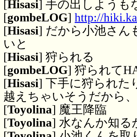
[
Hisasi
] 手の出しようも
[
gombeLOG
]
http://hiki.
[
Hisasi
] だから小池さ
いと
[
Hisasi
] 狩られる
[
gombeLOG
] 狩られてH
[
Hisasi
] 下手に狩られ
越えちゃいそうだから、
[
Toyolina
] 魔王降臨
[
Toyolina
] 水なんか知る
[
Toyolina
] 小池くんを