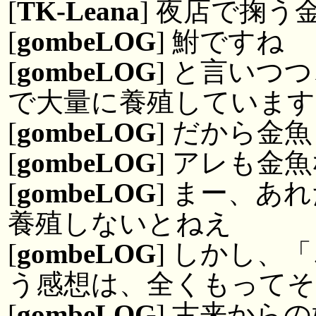
[
TK-Leana
] 夜店で掬
[
gombeLOG
] 鮒ですね
[
gombeLOG
] と言いつ
で大量に養殖しています
[
gombeLOG
] だから金魚
[
gombeLOG
] アレも金
[
gombeLOG
] まー、あ
養殖しないとねえ
[
gombeLOG
] しかし、
う感想は、全くもってそ
[
gombeLOG
] 古来から