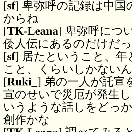
[
sf
] 卑弥呼の記録は中
からね
[
TK-Leana
] 卑弥呼に
倭人伝にあるのだけだ
[
sf
] 居たということ、
こと、くらいしかない
[
Ruki_
] 弟の一人が託
宣のせいで災厄が発生し
いうような話しをどっ
創作かな