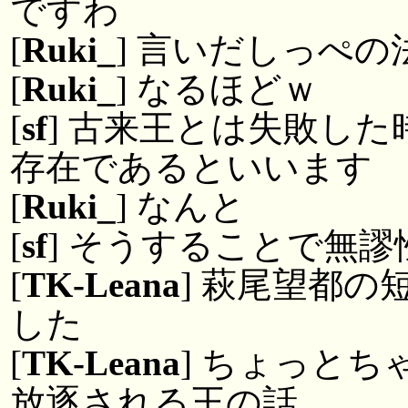
ですわ
[
Ruki_
] 言いだしっぺ
[
Ruki_
] なるほどｗ
[
sf
] 古来王とは失敗し
存在であるといいます
[
Ruki_
] なんと
[
sf
] そうすることで無
[
TK-Leana
] 萩尾望都
した
[
TK-Leana
] ちょっと
放逐される王の話