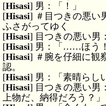
[
Hisasi
] 男：「！」
[
Hisasi
] ＃目つきの悪
ふさがってゆく
[
Hisasi
] 目つきの悪い
[
Hisasi
] 男：「……ほ
[
Hisasi
] ＃腕を仔細に
認。
[
Hisasi
] 男：「素晴らし
[
Hisasi
] 目つきの悪い
上物だ、納得だろう？」