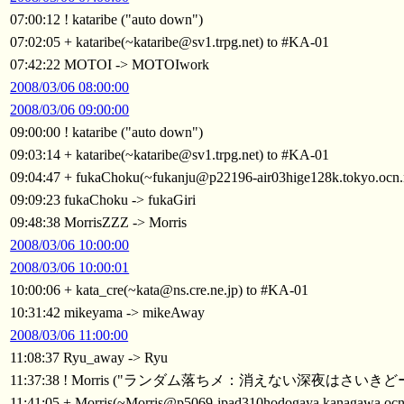
07:00:12 ! kataribe ("auto down")
07:02:05 + kataribe(~kataribe@sv1.trpg.net) to #KA-01
07:42:22 MOTOI -> MOTOIwork
2008/03/06 08:00:00
2008/03/06 09:00:00
09:00:00 ! kataribe ("auto down")
09:03:14 + kataribe(~kataribe@sv1.trpg.net) to #KA-01
09:04:47 + fukaChoku(~fukanju@p22196-air03hige128k.tokyo.ocn.
09:09:23 fukaChoku -> fukaGiri
09:48:38 MorrisZZZ -> Morris
2008/03/06 10:00:00
2008/03/06 10:00:01
10:00:06 + kata_cre(~kata@ns.cre.ne.jp) to #KA-01
10:31:42 mikeyama -> mikeAway
2008/03/06 11:00:00
11:08:37 Ryu_away -> Ryu
11:37:38 ! Morris ("ランダム落ちメ：消えない深夜はさいきどー
11:41:05 + Morris(~Morris@p5069-ipad310hodogaya.kanagawa.ocn.