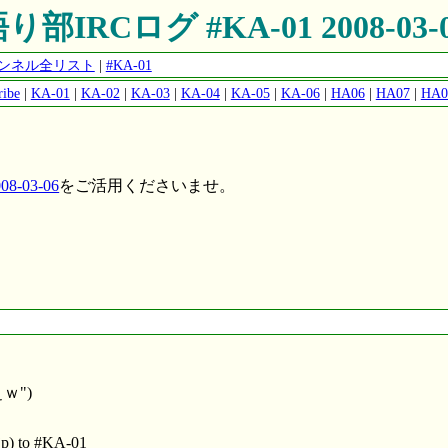
り部IRCログ #KA-01 2008-03-
チャンネル全リスト
|
#KA-01
ribe
|
KA-01
|
KA-02
|
KA-03
|
KA-04
|
KA-05
|
KA-06
|
HA06
|
HA07
|
HA0
8-03-06
をご活用くださいませ。
ぇｗ")
jp) to #KA-01