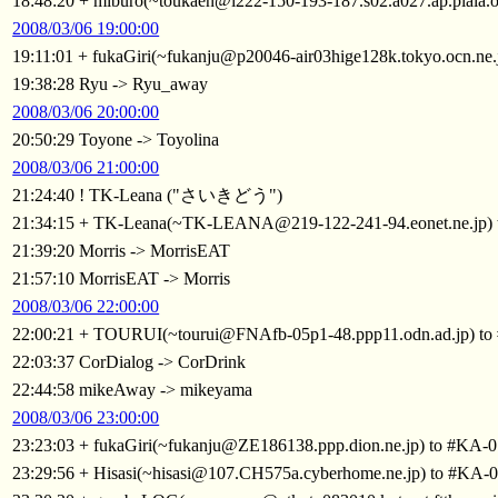
18:48:20 + miburo(~toukaen@i222-150-193-187.s02.a027.ap.plala.o
2008/03/06 19:00:00
19:11:01 + fukaGiri(~fukanju@p20046-air03hige128k.tokyo.ocn.ne.
19:38:28 Ryu -> Ryu_away
2008/03/06 20:00:00
20:50:29 Toyone -> Toyolina
2008/03/06 21:00:00
21:24:40 ! TK-Leana ("さいきどう")
21:34:15 + TK-Leana(~TK-LEANA@219-122-241-94.eonet.ne.jp)
21:39:20 Morris -> MorrisEAT
21:57:10 MorrisEAT -> Morris
2008/03/06 22:00:00
22:00:21 + TOURUI(~tourui@FNAfb-05p1-48.ppp11.odn.ad.jp) t
22:03:37 CorDialog -> CorDrink
22:44:58 mikeAway -> mikeyama
2008/03/06 23:00:00
23:23:03 + fukaGiri(~fukanju@ZE186138.ppp.dion.ne.jp) to #KA-
23:29:56 + Hisasi(~hisasi@107.CH575a.cyberhome.ne.jp) to #KA-