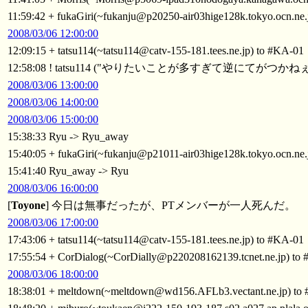
11:59:42 + fukaGiri(~fukanju@p20250-air03hige128k.tokyo.ocn.ne.
2008/03/06 12:00:00
12:09:15 + tatsu114(~tatsu114@catv-155-181.tees.ne.jp) to #KA-01
12:58:08 ! tatsu114 ("やりたいことが多すぎて逆にてがつかね
2008/03/06 13:00:00
2008/03/06 14:00:00
2008/03/06 15:00:00
15:38:33 Ryu -> Ryu_away
15:40:05 + fukaGiri(~fukanju@p21011-air03hige128k.tokyo.ocn.ne.
15:41:40 Ryu_away -> Ryu
2008/03/06 16:00:00
[
Toyone
] 今日は無事だったが、PTメンバーが一人死んだ。
2008/03/06 17:00:00
17:43:06 + tatsu114(~tatsu114@catv-155-181.tees.ne.jp) to #KA-01
17:55:54 + CorDialog(~CorDially@p220208162139.tcnet.ne.jp) to
2008/03/06 18:00:00
18:38:01 + meltdown(~meltdown@wd156.AFLb3.vectant.ne.jp) to