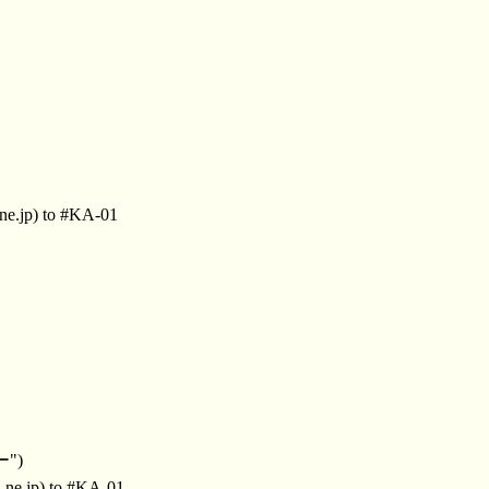
ne.jp) to #KA-01
")
ne.jp) to #KA-01