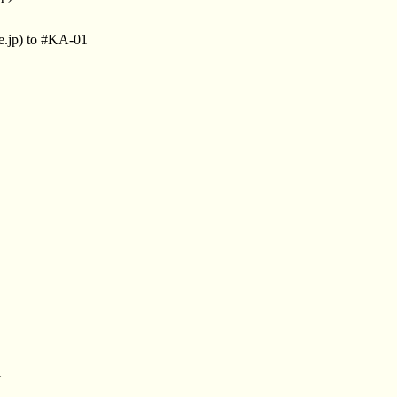
e.jp) to #KA-01
1