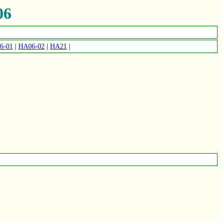
06
6-01
|
HA06-02
|
HA21
|