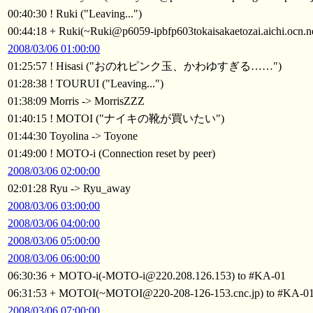
00:40:30 ! Ruki ("Leaving...")
00:44:18 + Ruki(~Ruki@p6059-ipbfp603tokaisakaetozai.aichi.ocn.n
2008/03/06 01:00:00
01:25:57 ! Hisasi ("おのれピンク玉、かわゆすぎる……")
01:28:38 ! TOURUI ("Leaving...")
01:38:09 Morris -> MorrisZZZ
01:40:15 ! MOTOI ("ナイキの靴が買いたい")
01:44:30 Toyolina -> Toyone
01:49:00 ! MOTO-i (Connection reset by peer)
2008/03/06 02:00:00
02:01:28 Ryu -> Ryu_away
2008/03/06 03:00:00
2008/03/06 04:00:00
2008/03/06 05:00:00
2008/03/06 06:00:00
06:30:36 + MOTO-i(-MOTO-i@220.208.126.153) to #KA-01
06:31:53 + MOTOI(~MOTOI@220-208-126-153.cnc.jp) to #KA-0
2008/03/06 07:00:00