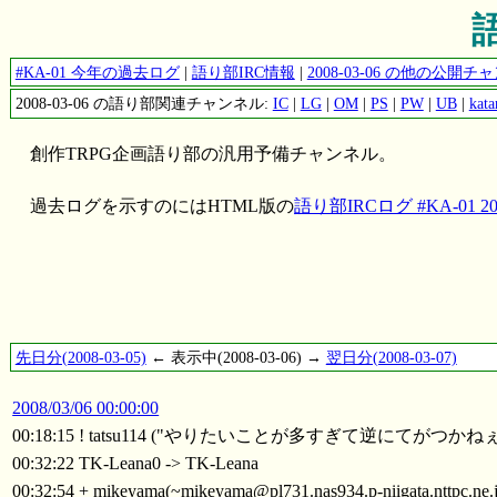
語
#KA-01 今年の過去ログ
|
語り部IRC情報
|
2008-03-06 の他の公開
2008-03-06 の語り部関連チャンネル:
IC
|
LG
|
OM
|
PS
|
PW
|
UB
|
kata
創作TRPG企画語り部の汎用予備チャンネル。
過去ログを示すのにはHTML版の
語り部IRCログ #KA-01 200
先日分(2008-03-05)
← 表示中(2008-03-06) →
翌日分(2008-03-07)
2008/03/06 00:00:00
00:18:15 ! tatsu114 ("やりたいことが多すぎて逆にてがつかね
00:32:22 TK-Leana0 -> TK-Leana
00:32:54 + mikeyama(~mikeyama@pl731.nas934.p-niigata.nttpc.ne.