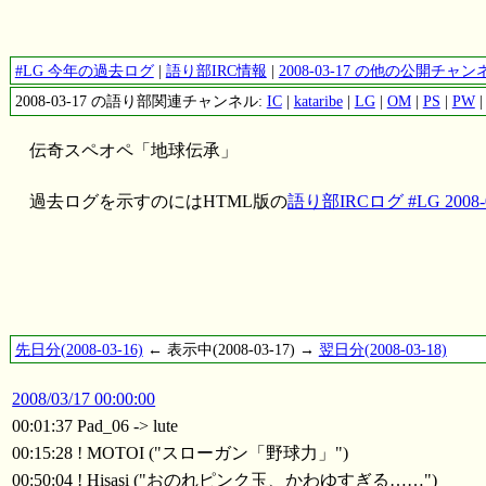
#LG 今年の過去ログ
|
語り部IRC情報
|
2008-03-17 の他の公開チ
2008-03-17 の語り部関連チャンネル:
IC
|
kataribe
|
LG
|
OM
|
PS
|
PW
伝奇スペオペ「地球伝承」
過去ログを示すのにはHTML版の
語り部IRCログ #LG 2008-0
先日分(2008-03-16)
← 表示中(2008-03-17) →
翌日分(2008-03-18)
2008/03/17 00:00:00
00:01:37 Pad_06 -> lute
00:15:28 ! MOTOI ("スローガン「野球力」")
00:50:04 ! Hisasi ("おのれピンク玉、かわゆすぎる……")