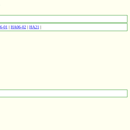
7
6-01
|
HA06-02
|
HA21
|