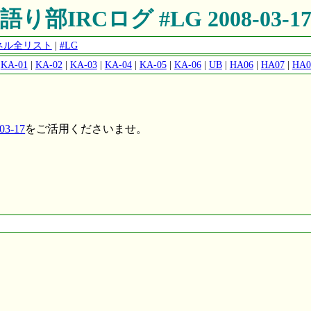
語り部IRCログ #LG 2008-03-1
ャンネル全リスト
|
#LG
|
KA-01
|
KA-02
|
KA-03
|
KA-04
|
KA-05
|
KA-06
|
UB
|
HA06
|
HA07
|
HA0
3-17
をご活用くださいませ。