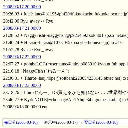
2008/03/17 20:00:00
20:26:03 + lute(~lute@p1195-ipbf204fukuokachu.fukuoka.ocn.ne.jp
20:42:06 Ryu_away -> Ryu
2008/03/17 21:00:00
21:28:52 + NaggyFish(~naggyfish@p925459.fkoknt01.ap.so-net.ne.
21:40:24 + Hisasi(~hisasi@107.CH575a.cyberhome.ne.jp) to #LG
21:52:28 Ryu -> Ryu_away
2008/03/17 22:00:00
22:07:27 + gombeLOG(~username@ntkyto083010.kyto.nt.ftth.ppp.i
22:16:18 ! NaggyFish ("ねるーん")
22:30:31 + Tihiro(~haiji40pe@softbank220054238145.bbtec.net) to
2008/03/17 23:00:00
23:18:26 ! Tihiro ("んー、DS買えるかも知れない……世界
23:46:27 + KyrieNOTE(~chocoa@Air1Abq234.ngn.mesh.ad.jp) to
2008/03/18 00:00:00 end
先日分(2008-03-16)
← 表示中(2008-03-17) →
翌日分(2008-03-18)