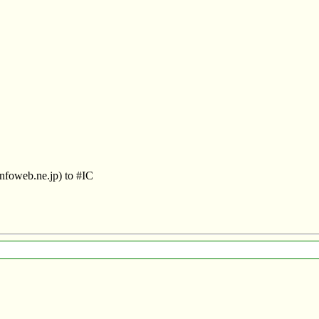
foweb.ne.jp) to #IC