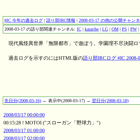
#IC 今年の過去ログ
|
語り部IRC情報
|
2008-03-17 の他の公開チャ
2008-03-17 の語り部関連チャンネル:
IC
|
kataribe
|
LG
|
OM
|
PS
|
PW
現代風怪異世界「無限都市」で遊ぼう。学園理不尽決闘ロ
過去ログを示すのにはHTML版の
語り部IRCログ #IC 2008-0
先日分(2008-03-16)
← 表示中(2008-03-17) →
翌日分(2008-03-18)
2008/03/17 00:00:00
00:15:28 ! MOTOI ("スローガン「野球力」")
2008/03/17 01:00:00
2008/03/17 02:00:00