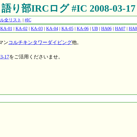
語り部IRCログ #IC 2008-03-17
ンネル全リスト
|
#IC
|
KA-01
|
KA-02
|
KA-03
|
KA-04
|
KA-05
|
KA-06
|
UB
|
HA06
|
HA07
|
HA0
マン
コルチキンタワーダイビング
他。
3-17
をご活用くださいませ。