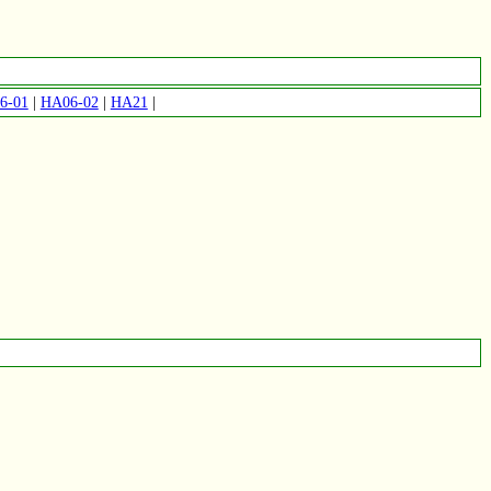
6-01
|
HA06-02
|
HA21
|