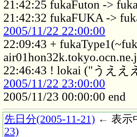
21:42:25 fukaFuton -> fu
21:42:32 fukaFUKA -> fuk
2005/11/22 22:00:00
22:09:43 + fukaType1(~f
air01hon32k.tokyo.ocn.ne.
22:46:43 ! lokai ("
2005/11/22 23:00:00
2005/11/23 00:00:00 end
先日分(2005-11-21)
← 表示中(
23)