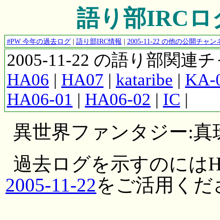
語り部IRCログ #
#PW 今年の過去ログ
|
語り部IRC情報
|
2005-11-22 の他の公開チ
2005-11-22 の語り部関
HA06
|
HA07
|
kataribe
|
KA-
HA06-01
|
HA06-02
|
IC
|
異世界ファンタジー:真
過去ログを示すのにはH
2005-11-22
をご活用くだ