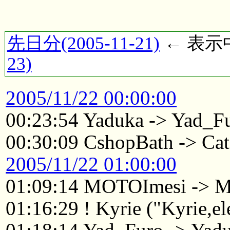
先日分(2005-11-21)
← 表示中(
23)
2005/11/22 00:00:00
00:23:54 Yaduka -> Yad_F
00:30:09 CshopBath -> Ca
2005/11/22 01:00:00
01:09:14 MOTOImesi -> 
01:16:29 ! Kyrie ("Kyrie,el