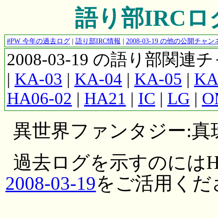
語り部IRCログ #
#PW 今年の過去ログ
|
語り部IRC情報
|
2008-03-19 の他の公開チ
2008-03-19 の語り部関
|
KA-03
|
KA-04
|
KA-05
|
KA
HA06-02
|
HA21
|
IC
|
LG
|
O
異世界ファンタジー:真
過去ログを示すのにはH
2008-03-19
をご活用くだ