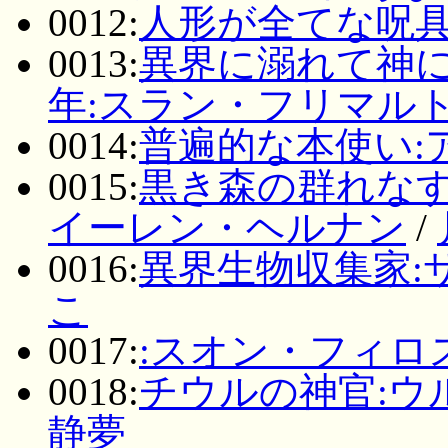
0012:
人形が全てな呪具
0013:
異界に溺れて神
年:スラン・フリマル
0014:
普遍的な本使い:
0015:
黒き森の群れなす
イーレン・ヘルナン
/
0016:
異界生物収集家:
こ
0017:
:スオン・フィロ
0018:
チウルの神官:ウ
静夢