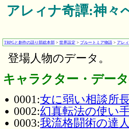
アレィナ奇譚:神々
TRPGと創作の語り部総本部
>
世界設定
>
プルートミア物語
>
アレィ
登場人物のデータ。
キャラクター・データ
0001:
女に弱い相談所長
0002:
幻真転法の使い手
0003:
我流格闘術の達人