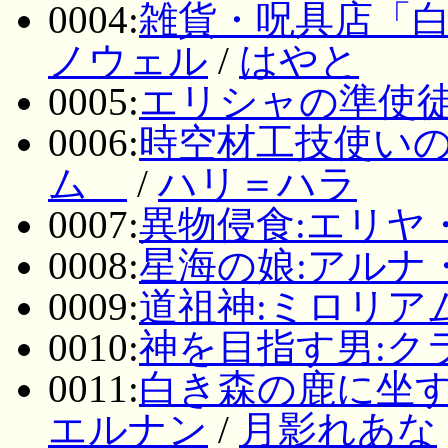
0004:
雑貨・呪具店「白
ノウェル
/
はやと
0005:
エリシャの準使徒
0006:
時空材工技使いの
ム
/
ハリ＝ハラ
0007:
異物侵食:エリヤ
0008:
星海の娘:アルナ
0009:
道祖神:ミロリア
0010:
神を目指す男:ク
0011:
白き森の鹿に坐す
エルナン
/
月影れあな