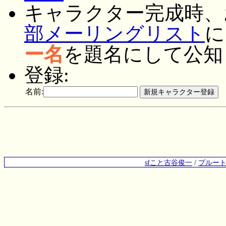
キャラクター完成時、
部メーリングリスト
に
ー名
を題名にして公知
登録:
名前:
sfこと古谷俊一
/
プルー