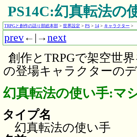
PS14C:幻真転法
TRPGと創作の語り部総本部
>
世界設定
>
PS
>
14
>
キャラクター
>
prev
←|→
next
創作とTRPGで架空世
の登場キャラクターのデ
幻真転法の使い手:マ
タイプ名
幻真転法の使い手