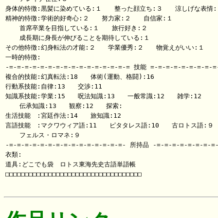
身体的特徴:黒髪に染めている:１　　整った顔立ち:３　　涼しげな表情:１
精神的特徴:学術的好奇心:２　　努力家:２　　自信家:１

 　 首席卒業を目指している:１　　旅行好き:２

 　 成長期に身長が伸びることを期待している:１

その他特徴:幻身転法の才能:２　　学業優秀:２　　物覚えがいい:１

一時的特徴:

-=-=-=-=-=-=-=-=-=-=-=-=-=-=-=-= 技能 =-=-=-=-=-=-=-=-=-
複合的技能:幻真転法:18　　体術(運動、格闘):16

行動系技能:自律:13　　交渉:11

知識系技能:学業:15　　呪法知識:13　　一般常識:12　　雑学:12

 　 伝承知識:13　　観察:12　　探索:

生活技能　:宮廷作法:14　　旅知識:12

言語技能　:マクワウィア語:11　　ピタタレス語:10　　古ロトス語:９

 　 フェルス・ロマネ:９

-=-=-=-=-=-=-=-=-=-=-=-=-=-=-=- 所持品 -=-=-=-=-=-=-=-=-
衣類:

道具:どこでも袋　ロトス東海先史古語単語帳

□□□□□□□□□□□□□□□□□□□□□□□□□□□□□□□□□□□
