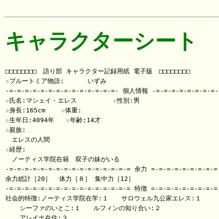
キャラクターシート
□□□□□□□□　語り部 キャラクター記録用紙 電子版　□□□□□□□□

☆プルートミア物語:      いずみ

-=-=-=-=-=-=-=-=-=-=-=-=-=-=- 個人情報 -=-=-=-=-=-=-=-=-=
☆氏名:マシェイ・エレス     　　 ☆性別:男

☆身長:165cm    ☆体重:

☆生年日:4094年   ☆年齢:14才

☆親族:

　エレスの人間

☆経歴:

　ノーティス学院在籍　双子の妹がいる

-=-=-=-=-=-=-=-=-=-=-=-=-=-=-=-= 余力 =-=-=-=-=-=-=-=-=-
余力総計［20］  体力［８］ 集中力［12］

-=-=-=-=-=-=-=-=-=-=-=-=-=-=-=-= 特徴 =-=-=-=-=-=-=-=-=-
社会的特徴:ノーティス学院在学:１　　サロウェル九公家エレス:１

 　 シーファのいとこ:１　　ルフィンの知り合い:２

 　 アレイナ在住:３
