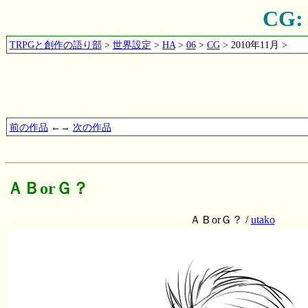
CG
TRPGと創作の語り部
>
世界設定
>
HA
>
06
>
CG
> 2010年11月 >
前の作品
←→
次の作品
ＡＢorＧ？
ＡＢorＧ？ /
utako