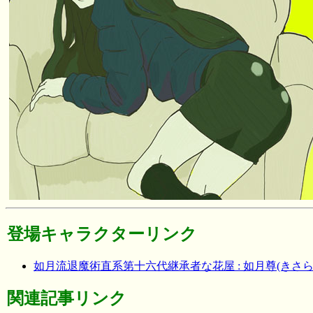
登場キャラクターリンク
如月流退魔術直系第十六代継承者な花屋 : 如月尊(きさ
関連記事リンク