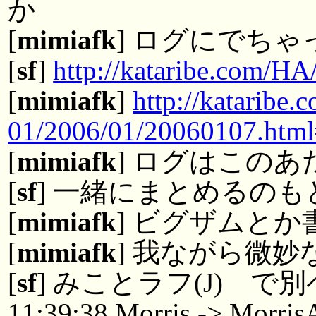
か
[
mimiafk
] ログにでちゃ
[
sf
]
http://kataribe.com/H
[
mimiafk
]
http://kataribe
01/2006/01/20060107.htm
[
mimiafk
] ログはこのあ
[
sf
] 一緒にまとめるの
[
mimiafk
] ビグザムと
[
mimiafk
] 我ながら微
[
sf
] みことラフ(J) 
11:39:38 Morris -> Morri