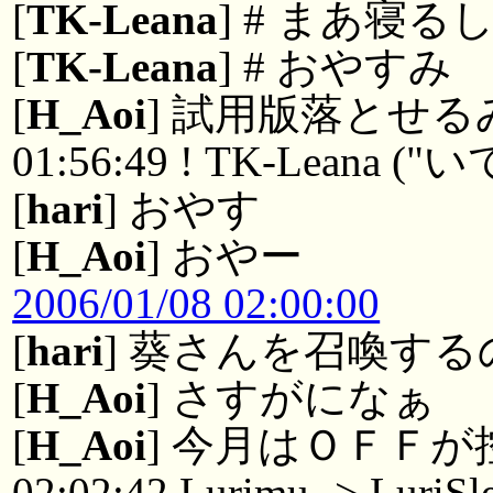
[
TK-Leana
] # まあ寝る
[
TK-Leana
] # おやすみ
[
H_Aoi
] 試用版落とせ
01:56:49 ! TK-Leana 
[
hari
] おやす
[
H_Aoi
] おやー
2006/01/08 02:00:00
[
hari
] 葵さんを召喚す
[
H_Aoi
] さすがになぁ
[
H_Aoi
] 今月はＯＦＦ
02:02:42 Lurimu -> LuriSl