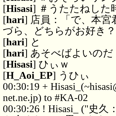
[
Hisasi
] ＃うたたねした
[
hari
] 店員：「で、本
づら、どちらがお好き？
[
hari
] と
[
hari
] あそべばよいの
[
Hisasi
] ひぃｗ
[
H_Aoi_EP
] うひぃ
00:30:19 + Hisasi_(~hisas
net.ne.jp) to #KA-02
00:30:26 ! Hisasi