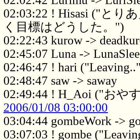
02:03:22 ! Hisas
く目標はどうした。")
02:22:43 kurow -> deadku
02:45:07 Luna -> LunaSle
02:46:47 ! hari ("Leaving..
02:48:47 saw -> saway
02:49:44 ! H_Aoi ("お
2006/01/08 03:00:00
03:04:44 gombeWork -> g
03:07:03 ! gombe ("Leaving