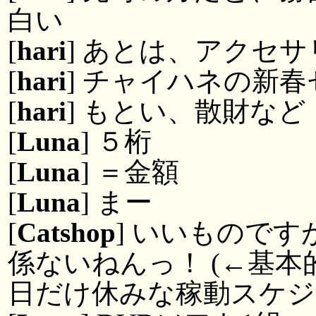
白い
[
hari
] あとは、アクセ
[
hari
] チャイハネの新
[
hari
] もとい、散財など
[
Luna
] ５桁
[
Luna
] ＝金額
[
Luna
] まー
[
Catshop
] いいもので
係ないねんっ！ (←基
日だけ休みな稼動スケジ