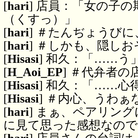
[
hari
] 店員：「女の子
（くすっ）」
[
hari
] ＃たんぢょうび
[
hari
] ＃しかも、隠しお
[
Hisasi
] 和久：「……う
[
H_Aoi_EP
] ＃代弁者
[
Hisasi
] 和久：「……心
[
Hisasi
] ＃内心、うわ
[
hari
] まぁ、ペアリン
に見て思った感想なので