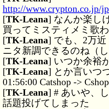
http://www.crypton.co.jp/j
[
TK-Leana
] なんか楽
買ってミスティメミ歌
[
TK-Leana
] でも、2
ニタ新調できるのね（
[
TK-Leana
] いつか余
[
TK-Leana
] とか言い
01:56:00 Catshop -> Csho
[
TK-Leana
] # あいや
話題投げてしまった