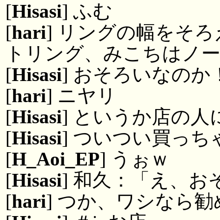
[
Hisasi
] ふむ
[
hari
] リングの幅をそ
トリング、みこちはノ
[
Hisasi
] おそろいなのか
[
hari
] ニヤリ
[
Hisasi
] というか店の
[
Hisasi
] ついつい買っ
[
H_Aoi_EP
] うぉｗ
[
Hisasi
] 和久：「え、
[
hari
] つか、ワシなら