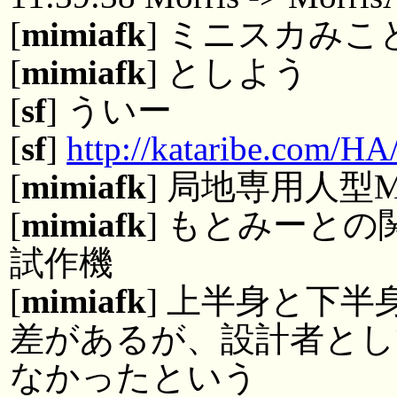
[
mimiafk
] ミニスカみ
[
mimiafk
] としよう
[
sf
] ういー
[
sf
]
http://kataribe.com/H
[
mimiafk
] 局地専用人型
[
mimiafk
] もとみーと
試作機
[
mimiafk
] 上半身と下
差があるが、設計者と
なかったという