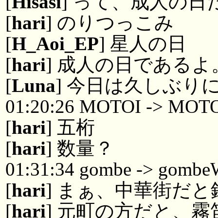
[
Hisasi
] って、成人の日
[
hari
] のりつっこみ
[
H_Aoi_EP
] 星人の日
[
hari
] 成人の日である
[
Luna
] 今日は久しぶり
01:20:26 MOTOI -> MOT
[
hari
] 五桁
[
hari
] 数量？
01:31:34 gombe -> gombe
[
hari
] まぁ、中華街だと
[
hari
] 元町の方だと、