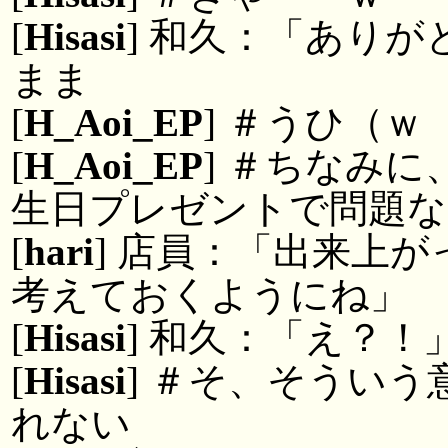
[
Hisasi
] 和久：「あり
まま
[
H_Aoi_EP
] ＃うひ（ｗ
[
H_Aoi_EP
] ＃ちなみ
生日プレゼントで問題な
[
hari
] 店員：「出来上
考えておくようにね」
[
Hisasi
] 和久：「え？！
[
Hisasi
] ＃そ、そうい
れない