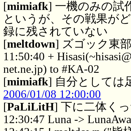
[
mimiafk
] 一機のみの
というが、その戦果が
録に残されていない
[
meltdown
] ズゴック東
11:50:40 + Hisasi(~hisasi
net.ne.jp) to #KA-02
[
mimiafk
] 自分として
2006/01/08 12:00:00
[
PaLiLitH
] 下に二体く
12:30:47 Luna -> LunaAw