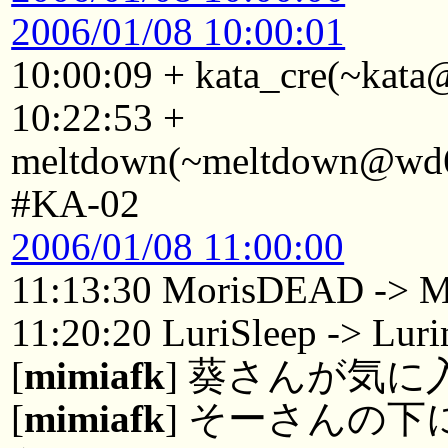
2006/01/08 10:00:01
10:00:09 + kata_cre(~kata
10:22:53 +
meltdown(~meltdown@wd67
#KA-02
2006/01/08 11:00:00
11:13:30 MorisDEAD -> M
11:20:20 LuriSleep -> Lur
[
mimiafk
] 葵さんが気
[
mimiafk
] そーさんの