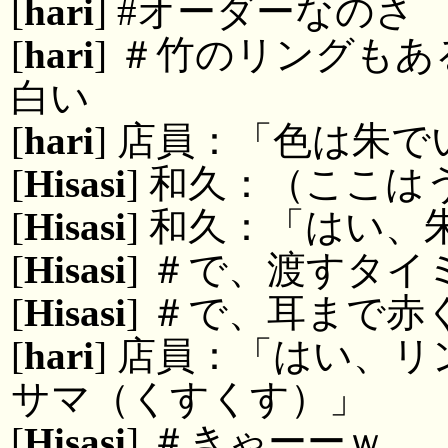
[
hari
] #オーダーなのさ
[
hari
] ＃竹のリングも
白い
[
hari
] 店員：「色は朱
[
Hisasi
] 和久：（ここ
[
Hisasi
] 和久：「はい
[
Hisasi
] ＃で、渡すタ
[
Hisasi
] ＃で、耳まで赤
[
hari
] 店員：「はい、
サマ（くすくす）」
[
Hisasi
] ＃きゃーーｗ