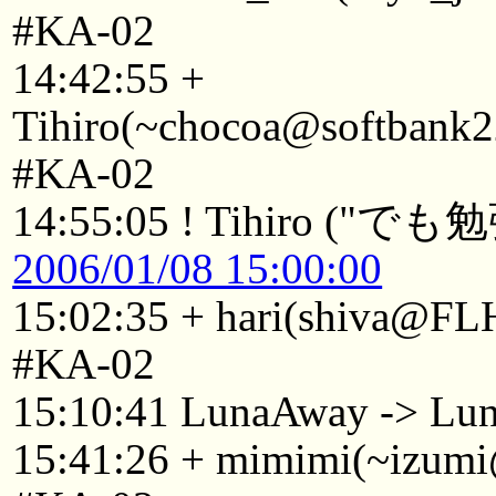
#KA-02
14:42:55 +
Tihiro(~chocoa@softbank2
#KA-02
14:55:05 ! Tihiro (
2006/01/08 15:00:00
15:02:35 + hari(shiva@FL
#KA-02
15:10:41 LunaAway -> Lu
15:41:26 + mimimi(~izumi@