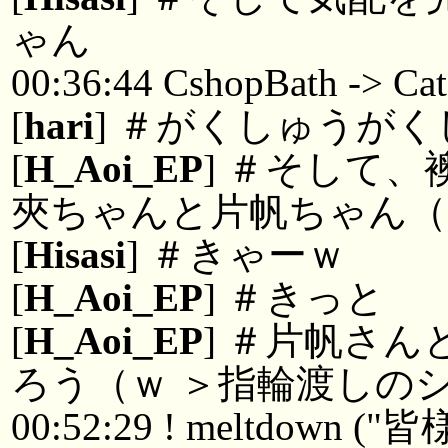
ゃん
00:36:44 CshopBath -> Ca
[
hari
] ＃がくしゅうが
[
H_Aoi_EP
] ＃そして
夾ちゃんと片帆ちゃん（
[
Hisasi
] ＃きゃーｗ
[
H_Aoi_EP
] ＃きっと
[
H_Aoi_EP
] ＃片帆さ
ろう（ｗ ＞指輪渡しの
00:52:29 ! meltdo