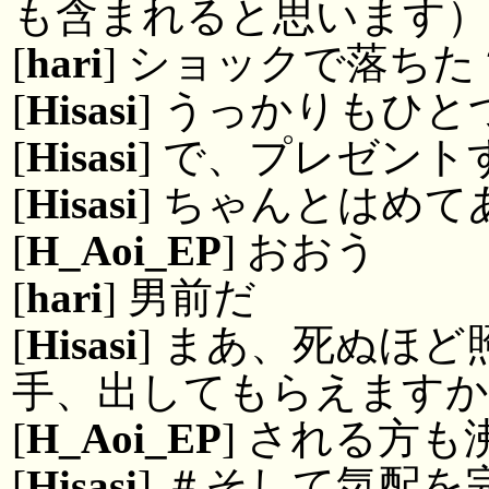
も含まれると思います）
[
hari
] ショックで落ち
[
Hisasi
] うっかりもひ
[
Hisasi
] で、プレゼン
[
Hisasi
] ちゃんとはめ
[
H_Aoi_EP
] おおう
[
hari
] 男前だ
[
Hisasi
] まあ、死ぬほ
手、出してもらえますか
[
H_Aoi_EP
] される方
[
Hisasi
] ＃そして気配