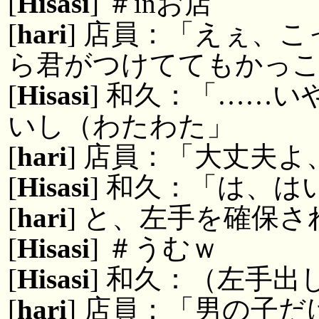
[
Hisasi
] ＃inお店
[
hari
] 店員：「えぇ、
ら君がつけててもかっ
[
Hisasi
] 和久：「……
いし（わたわた」
[
hari
] 店員：「大丈夫
[
Hisasi
] 和久：「は、は
[
hari
] と、左手を確保
[
Hisasi
] ＃うむｗ
[
Hisasi
] 和久：（左手出
[
hari
] 店員：「男の子