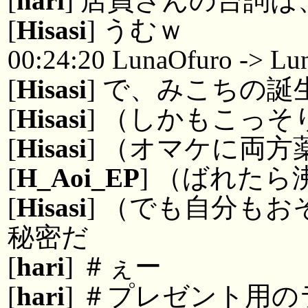
[
hari
] 店員さんの台詞
[
Hisasi
] うむｗ
00:24:20 LunaOfuro -> Lu
[
Hisasi
] で、みこちの
[
Hisasi
] （しかもこっ
[
Hisasi
] （オマケに両方
[
H_Aoi_EP
] （ばれたら
[
Hisasi
] （でも自分も
秘密だ
[
hari
] ＃ぇー
[
hari
] ＃プレゼント用