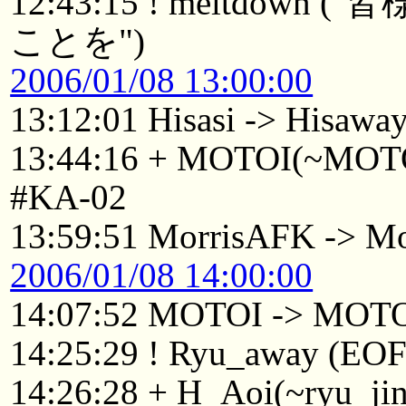
12:43:15 ! meltdo
ことを")
2006/01/08 13:00:00
13:12:01 Hisasi -> Hisawa
13:44:16 + MOTOI(~MOTOI
#KA-02
13:59:51 MorrisAFK -> Mo
2006/01/08 14:00:00
14:07:52 MOTOI -> MOT
14:25:29 ! Ryu_away (EOF 
14:26:28 + H_Aoi(~ryu_jin