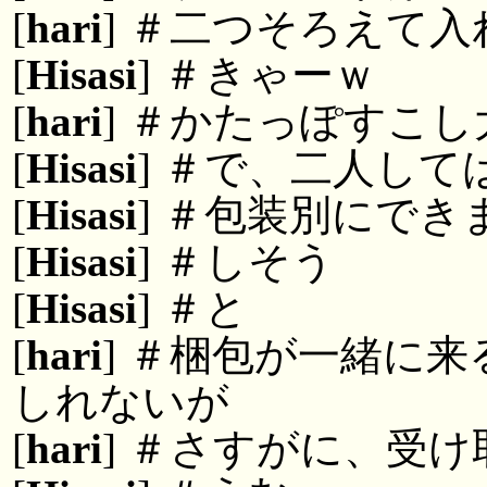
[
hari
] ＃二つそろえて
[
Hisasi
] ＃きゃーｗ
[
hari
] ＃かたっぽすこ
[
Hisasi
] ＃で、二人して
[
Hisasi
] ＃包装別にで
[
Hisasi
] ＃しそう
[
Hisasi
] ＃と
[
hari
] ＃梱包が一緒に
しれないが
[
hari
] ＃さすがに、受