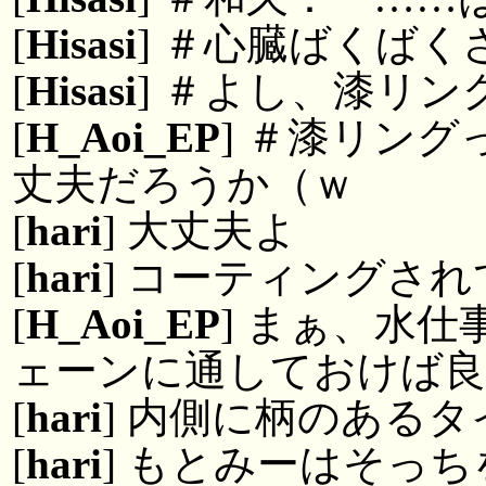
[
Hisasi
] ＃心臓ばくばく
[
Hisasi
] ＃よし、漆リ
[
H_Aoi_EP
] ＃漆リン
丈夫だろうか（ｗ
[
hari
] 大丈夫よ
[
hari
] コーティングさ
[
H_Aoi_EP
] まぁ、水
ェーンに通しておけば
[
hari
] 内側に柄のある
[
hari
] もとみーはそっ