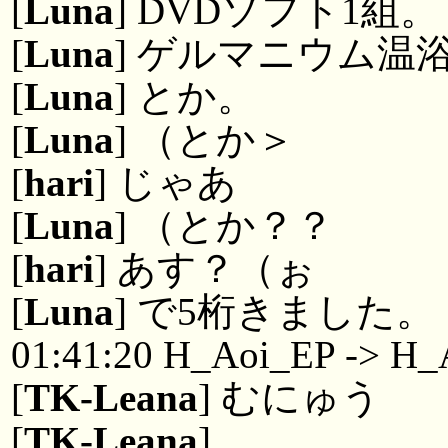
[
Luna
] DVDソフト1組。
[
Luna
] ゲルマニウム温
[
Luna
] とか。
[
Luna
] （とか＞
[
hari
] じゃあ
[
Luna
] （とか？？
[
hari
] あす？（ぉ
[
Luna
] で5桁きました。
01:41:20 H_Aoi_EP -> H_
[
TK-Leana
] むにゅう
[
TK-Leana
]