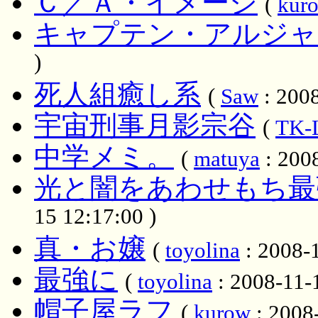
Ｃ／Ａ・イメージ
(
kur
キャプテン・アルジャ
)
死人組癒し系
(
Saw
: 2008
宇宙刑事月影宗谷
(
TK-
中学メミ。
(
matuya
: 2008
光と闇をあわせもち最
15 12:17:00 )
真・お嬢
(
toyolina
: 2008-1
最強に
(
toyolina
: 2008-11-
帽子屋ラフ
(
kurow
: 2008-