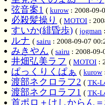
弦音案1
(
kurow
: 2008-09-0
必殺髪操り
(
MOTOI
: 200
すいか(緋昏歩)
(
jogman
:
ルナ
(
sairu
: 2008-09-07 00:
みきやん
(
sairu
: 2008-09-0
井畑弘美ラフ
(
MOTOI
: 
ぱっくりくぱぁ
(
kurow
渡部ネクロラフ2
(
TK-L
渡部ネクロラフ1
(
TK-L
首ポロ＋けしからん＝