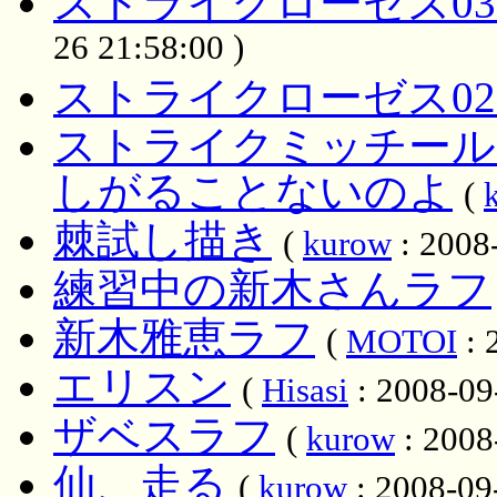
ストライクローゼス03
26 21:58:00 )
ストライクローゼス02
ストライクミッチール
しがることないのよ
(
棘試し描き
(
kurow
: 2008
練習中の新木さんラフ
新木雅恵ラフ
(
MOTOI
: 
エリスン
(
Hisasi
: 2008-09
ザベスラフ
(
kurow
: 2008
仙、走る
(
kurow
: 2008-09