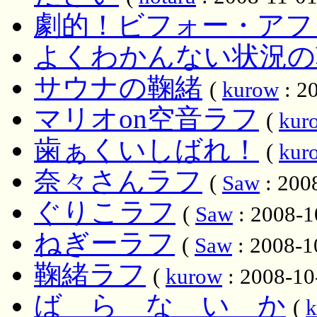
劇的！ビフォー・アフ
よくわかんない状況の
サウナの鞠緒
(
kurow
: 2
マリオon空音ラフ
(
kur
歯ぁくいしばれ！
(
kur
奈々さんラフ
(
Saw
: 200
ぐりこラフ
(
Saw
: 2008-1
ねぎーラフ
(
Saw
: 2008-1
鞠緒ラフ
(
kurow
: 2008-10
ば ら な い か
(
k