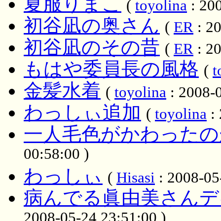
夏服りまこ
(
toyolina
: 200
初谷凪の奥さん
(
ER
: 20
初谷凪のその昔
(
ER
: 20
もはや委員長の風格
(
t
金髪水着
(
toyolina
: 2008-0
わっしぃ追加
(
toyolina
: 
一人毛色がかわったの
00:58:00 )
わっしぃ
(
Hisasi
: 2008-05
病んでる眞由美さんデキ
2008-05-24 23:51:00 )