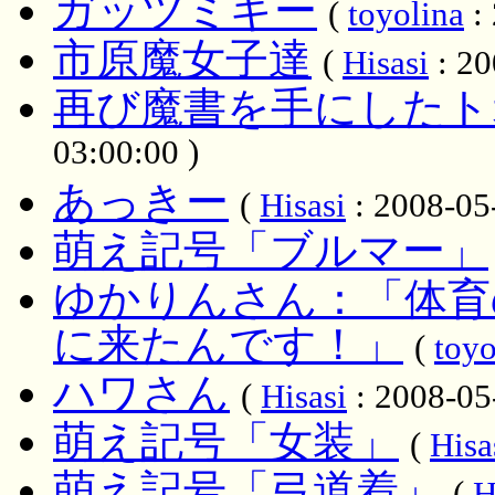
ガッツミギー
(
toyolina
: 
市原魔女子達
(
Hisasi
: 20
再び魔書を手にしたト
03:00:00 )
あっきー
(
Hisasi
: 2008-05
萌え記号「ブルマー」
ゆかりんさん：「体育
に来たんです！」
(
toyo
ハワさん
(
Hisasi
: 2008-05
萌え記号「女装」
(
Hisa
萌え記号「弓道着」
(
H