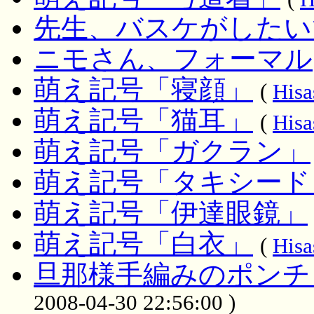
先生、バスケがしたい
ニモさん、フォーマル
萌え記号「寝顔」
(
Hisa
萌え記号「猫耳」
(
Hisa
萌え記号「ガクラン」
萌え記号「タキシード
萌え記号「伊達眼鏡」
萌え記号「白衣」
(
Hisa
旦那様手編みのポンチ
2008-04-30 22:56:00 )