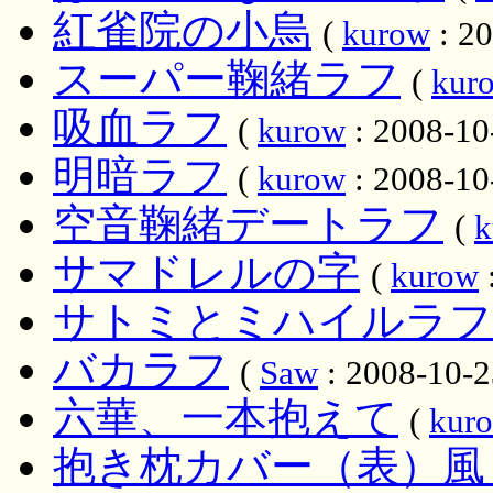
紅雀院の小烏
(
kurow
: 20
スーパー鞠緒ラフ
(
kur
吸血ラフ
(
kurow
: 2008-10
明暗ラフ
(
kurow
: 2008-10
空音鞠緒デートラフ
(
k
サマドレルの字
(
kurow
サトミとミハイルラフ
バカラフ
(
Saw
: 2008-10-2
六華、一本抱えて
(
kur
抱き枕カバー（表）風