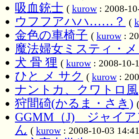
吸血銃士
(
kurow
: 2008-10
ウフフアハハ……？
(
金色の車椅子
(
kurow
: 20
魔法婦女ミスティ・メ
犬 骨 狸
(
kurow
: 2008-10-1
ひと メ サク
(
kurow
: 200
ナントカ、クワトロ風
狩間碕(かるま・さき)
GGMM（J) ジャ
ん
(
kurow
: 2008-10-03 14:41