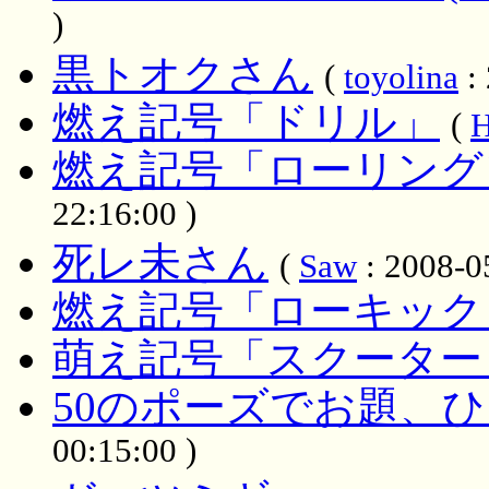
)
黒トオクさん
(
toyolina
: 
燃え記号「ドリル」
(
H
燃え記号「ローリング
22:16:00 )
死レ未さん
(
Saw
: 2008-0
燃え記号「ローキック
萌え記号「スクーター
50のポーズでお題、
00:15:00 )