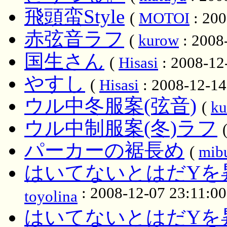
飛頭蛮Style
(
MOTOI
: 200
赤弦音ラフ
(
kurow
: 2008
国生さん
(
Hisasi
: 2008-12
やすし
(
Hisasi
: 2008-12-14
ウル中冬服案(弦音)
(
ku
ウル中制服案(冬)ラフ
パーカーの裾長め
(
mib
はいてないとはだYを
: 2008-12-07 23:11:00
toyolina
はいてないとはだYを