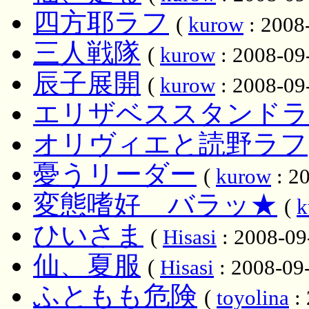
四方耶ラフ
(
kurow
: 2008
三人戦隊
(
kurow
: 2008-09
辰子展開
(
kurow
: 2008-09
エリザベススタンドラ
オリヴィエと読野ラフ
憂うリーダー
(
kurow
: 20
変態嗜好 バラッ★
(
k
ひいさま
(
Hisasi
: 2008-09
仙、夏服
(
Hisasi
: 2008-09-
ふともも危険
(
toyolina
: 