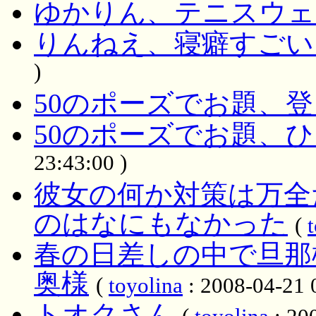
ゆかりん、テニスウェ
りんねえ、寝癖すごい
)
50のポーズでお題、登
50のポーズでお題、
23:43:00 )
彼女の何か対策は万全
のはなにもなかった
(
春の日差しの中で旦那
奥様
(
toyolina
: 2008-04-21 
トオクさん