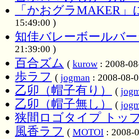
「かおグラMAKER
15:49:00 )
知佳バレーボールバー
21:39:00 )
百合ズム
(
kurow
: 2008-08
歩ラフ
(
jogman
: 2008-08-0
乙卯（帽子有り）
(
jog
乙卯（帽子無し）
(
jog
狭間ロゴタイプ トッ
風香ラフ
(
MOTOI
: 2008-0