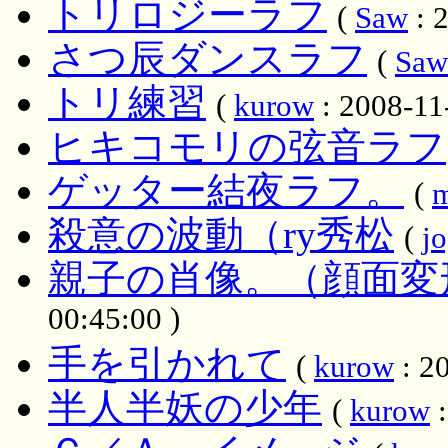
トリロジーラフ
(
Saw
: 
さつ辰ダンスラフ
(
Saw
トリ練習
(
kurow
: 2008-11
ヒキコモリの弦音ラフ
ゲッター結夜ラフ。
(
m
殺意の波動（ry秀松
(
j
親子の肖像。（顔面変
00:45:00 )
手を引かれて
(
kurow
: 2
半人半妖の少年
(
kurow
: