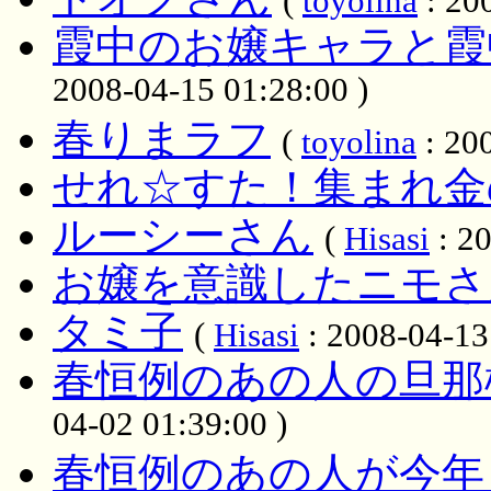
(
toyolina
: 20
霞中のお嬢キャラと霞
2008-04-15 01:28:00 )
春りまラフ
(
toyolina
: 20
せれ☆すた！集まれ金
ルーシーさん
(
Hisasi
: 20
お嬢を意識したニモさ
タミ子
(
Hisasi
: 2008-04-13
春恒例のあの人の旦那
04-02 01:39:00 )
春恒例のあの人が今年