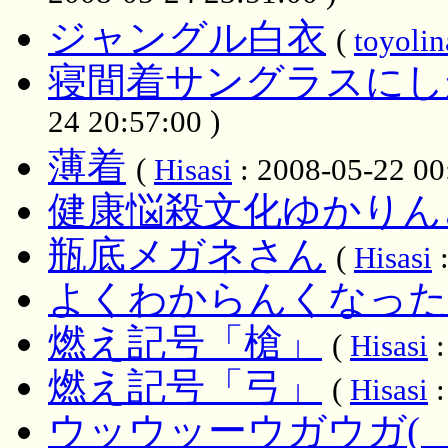
ジャングル白衣
(
toyolin
寝間着サングラスにし
24 20:57:00 )
薄着
(
Hisasi
: 2008-05-22 00
健康悩殺文化ゆかりん
瓶底メガネさん
(
Hisasi
:
よくわからんくなった
燃え記号「槍」
(
Hisasi
:
燃え記号「弓」
(
Hisasi
:
ウッウッーウガウガ(゜