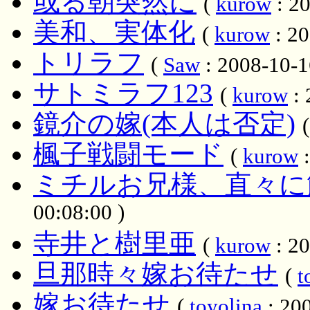
或る朝突然に
(
kurow
: 20
美和、実体化
(
kurow
: 20
トリラフ
(
Saw
: 2008-10-1
サトミラフ123
(
kurow
: 
鏡介の嫁(本人は否定)
楓子戦闘モード
(
kurow
:
ミチルお兄様、直々に
00:08:00 )
寺井と樹里亜
(
kurow
: 20
旦那時々嫁お待たせ
(
t
嫁お待たせ
(
toyolina
: 200