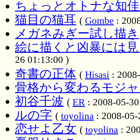
ちょっとオトナな知佳
猫目の猫耳
(
Gombe
: 2008
メガネみぎー試し描き
絵に描くと凶暴には見
26 01:13:00 )
奇書の正体
(
Hisasi
: 2008-
骨格から変わるモジャ
初谷千波
(
ER
: 2008-05-30
ルの字
(
toyolina
: 2008-05-
恋せよ乙女
(
toyolina
: 200