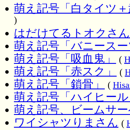
萌え記号「白タイツ＋
)
はだけてるトオクさん
萌え記号「バニースー
萌え記号「吸血鬼」
(
H
萌え記号「赤スク」
(
H
萌え記号「鎖骨」
(
Hisa
萌え記号「ハイヒール
萌え記号、ビームサー
ワイシャツりまさん
(