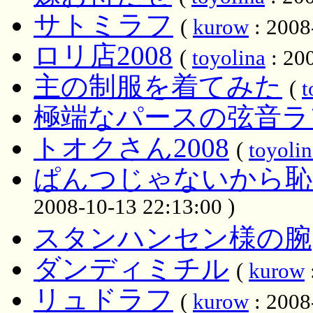
サトミラフ
(
kurow
: 2008
ロリ店2008
(
toyolina
: 20
主の制服を着てみた
(
t
極端なパースの弦音ラ
トオクさん2008
(
toyolin
ぱんつじゃないから恥
2008-10-13 22:13:00 )
スタンハンセン様の腕
ダンディミチル
(
kurow
リュドラフ
(
kurow
: 2008