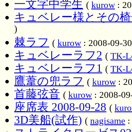
一文字中学生
(
kurow
: 20
キュベレー様とその椅
)
棘ラフ
(
kurow
: 2008-09-30
キュベレーラフ2
(
TK-L
キュベレーラフ1
(
TK-L
鷹葦の兜ラフ
(
kurow
: 20
首藤弦音
(
kurow
: 2008-09
座席表 2008-09-28
(
kur
3D美船(試作)
(
nagisame
: