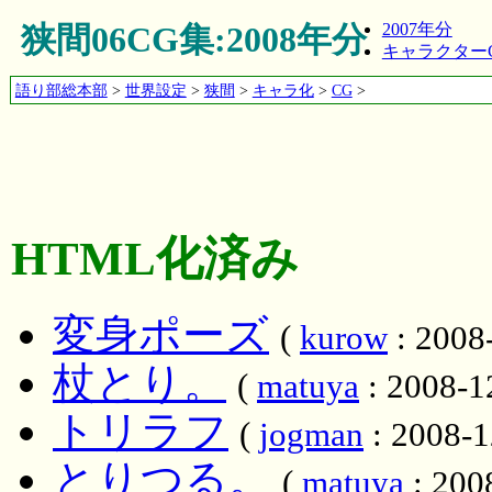
狭間06CG集:2008年分
2007年分
キャラクターC
語り部総本部
>
世界設定
>
狭間
>
キャラ化
>
CG
>
HTML化済み
変身ポーズ
(
kurow
: 2008
杖とり。
(
matuya
: 2008-1
トリラフ
(
jogman
: 2008-1
とりつる。
(
matuya
: 200