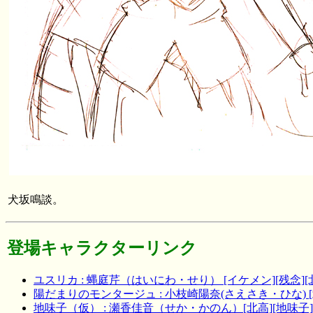
犬坂鳴談。
登場キャラクターリンク
ユスリカ : 蝿庭芹（はいにわ・せり） [イケメン][残念][北高
陽だまりのモンタージュ : 小枝崎陽奈(さえさき・ひな) [北
地味子（仮） : 瀬香佳音（せか・かのん）[北高][地味子][