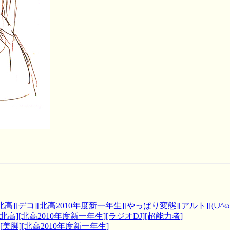
][デコ][北高2010年度新一年生][やっぱり変態][アルト][(∪^ω^
高][北高2010年度新一年生][ラジオDJ][超能力者]
美脚][北高2010年度新一年生]