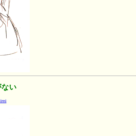
がない
imi