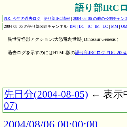
語り部IRCログ 
#DG 今年の過去ログ
|
語り部IRC情報
|
2004-08-06 の他の公開チ
2004-08-06 の語り部関連チャンネル:
BM
|
DG
|
IC
|
IM
|
LG
|
MM
|
O
異世界怪獣アクション:大恐竜創世期( Dinosaur Genesis )
過去ログを示すのにはHTML版の
語り部IRCログ #DG 2004-0
先日分(2004-08-05)
← 表示中(
07)
2004/08/06 00:00:00