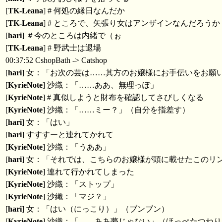
[
TK-Leana
] # 何処の縁日なんだか
[
TK-Leana
] # ところで、矢張り女はアンザインなんだろうか
[
hari
] ＃今のところは内緒で（ぉ
[
TK-Leana
] # 野武士は退場
00:37:52 CshopBath -> Catshop
[
hari
] 女：「お次の芸は……其方のお嬢様にお手伝いをお願
[
KyrieNote
] 沙織：「……ああ、無理っぽ」
[
KyrieNote
] # 真似しようと財布を確認してさびしくなる
[
KyrieNote
] 沙織：「……ミー？」（自分を指差す）
[
hari
] 女：「はい」
[
hari
] すすすーと連れてかれて
[
KyrieNote
] 沙織：「うああ」
[
hari
] 女：「それでは、こちらのお嬢様が頭に載せたこのリ
[
KyrieNote
] 連れて行かれてしまった
[
KyrieNote
] 沙織：「ストップ」
[
KyrieNote
] 沙織：「マジ？」
[
hari
] 女：「はい（にっこり）」（ブンブン）
[
KyrieNote
] 沙織：「……ああ夢じゃない」（ほっぺたつね