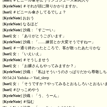
[
hari
] ＃ビニール傘を伝うリンゴジュース果肉入り
[
KyrieNote
] ＃それが頭に降りかかりますか。
[
hari
] ＃ビニール傘さしてるでしょ？
[
KyrieNote
] おおう
[
KyrieNote
] なるほど
[
KyrieNote
] 沙織：「すごーい」
[
hari
] 女：「ありがとうございます」
[
KyrieNote
] 沙織：「……練習とか大変そうですねー」
[
hari
] ＃一通り終わったところで、客が散ったあたりかな
[
hari
] 女：「いえいえ」
[
KyrieNote
] ＃そうしませう
[
hari
] 女：「お嬢さんもやってみますか？」
[
KyrieNote
] 沙織：「私はそういうのさっぱりだから尊敬し
00:54:24 Yaduka -> Yad_sleep
[
hari
] 女：「そうですか？やってみるとおもしろいとおもい
[
hari
] ＃ひっこめやう
[
KyrieNote
] 沙織：「う、うーん」
[
KyrieNote
] ＃悩む