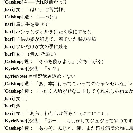
[
Catshop
] # ──それ以前かっ!?
[
hari
] 女：「はい、ご苦労様」
[
Catshop
] 透：「──うげ」
[
hari
] 肩に手を乗せて
[
hari
] パンッとタオルをはたく様にすると
[
hari
] 子供の姿が消えて、着ていた服の型紙
[
hari
] ソレだけが女の手に残る
[
hari
] 女：（畳んで懐に）
[
Catshop
] 透：「そっち側かよっ」(立ち上がる)
[
KyrieNote
] 沙織：「え？」
[
KyrieNote
] ＃状況飲み込めてない
[
Catshop
] 透：「あ、本部行ってこいってのキャンセルな」＞
[
Catshop
] 透：「ったく人騒がせなコトしてくれんじゃねェ
[
hari
] 女：[
[
hari
] @
[
hari
] 女：「あら、わたしは何も？（にこにこ）」
[
KyrieNote
] 沙織：「あー……もしかしてジュツってやつで
[
Catshop
] 透：「あっそ。んじゃ、俺、また祭り満喫の旅に