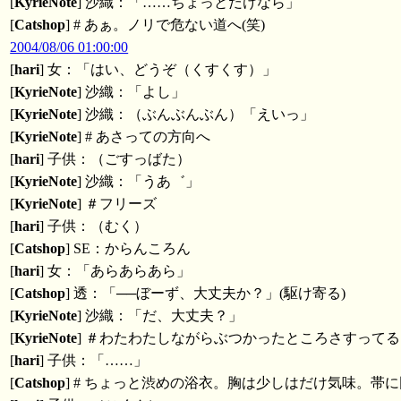
[
KyrieNote
] 沙織：「……ちょっとだけなら」
[
Catshop
] # あぁ。ノリで危ない道へ(笑)
2004/08/06 01:00:00
[
hari
] 女：「はい、どうぞ（くすくす）」
[
KyrieNote
] 沙織：「よし」
[
KyrieNote
] 沙織：（ぶんぶんぶん）「えいっ」
[
KyrieNote
] # あさっての方向へ
[
hari
] 子供：（ごすっばた）
[
KyrieNote
] 沙織：「うあ゛」
[
KyrieNote
] ＃フリーズ
[
hari
] 子供：（むく）
[
Catshop
] SE：からんころん
[
hari
] 女：「あらあらあら」
[
Catshop
] 透：「──ぼーず、大丈夫か？」(駆け寄る)
[
KyrieNote
] 沙織：「だ、大丈夫？」
[
KyrieNote
] ＃わたわたしながらぶつかったところさすってる
[
hari
] 子供：「……」
[
Catshop
] # ちょっと渋めの浴衣。胸は少しはだけ気味。