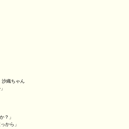
 沙織ちゃん
か」
すか？」
戻っから」