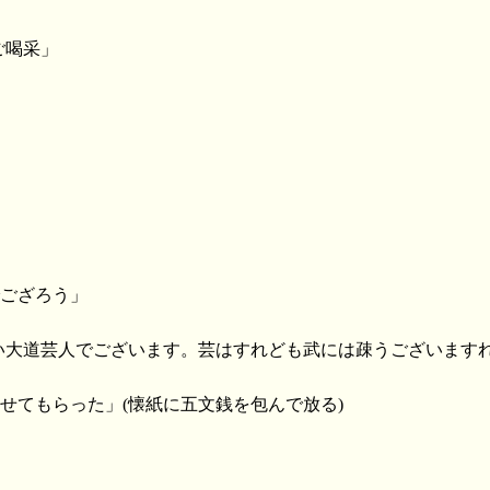
ご喝采」
でござろう」
拙い大道芸人でございます。芸はすれども武には疎うございます
せてもらった」(懐紙に五文銭を包んで放る)
」