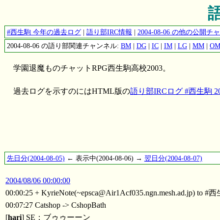
語
#西生駒 今年の過去ログ
|
語り部IRC情報
|
2004-08-06 の他の公
2004-08-06 の語り部関連チャンネル:
BM
|
DG
|
IC
|
IM
|
LG
|
MM
|
O
学園退魔ものチャットRPG西生駒高校2003。
過去ログを示すのにはHTML版の
語り部IRCログ #西生駒 200
先日分(2004-08-05)
← 表示中(2004-08-06) →
翌日分(2004-08-07)
2004/08/06 00:00:00
00:00:25 + KyrieNote(~epsca@Air1Acf035.ngn.mesh.ad.jp) to 
00:07:27 Catshop -> CshopBath
[
hari
] SE：ブゥゥーーン