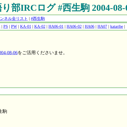
り部IRCログ #西生駒 2004-08-
開チャンネル全リスト
|
#西生駒
M
|
PS
|
PW
|
KA-01
|
KA-02
|
HA06-01
|
HA06-02
|
HA06
|
HA07
|
kataribe
|
4-08-06
をご活用くださいませ。
#西生駒