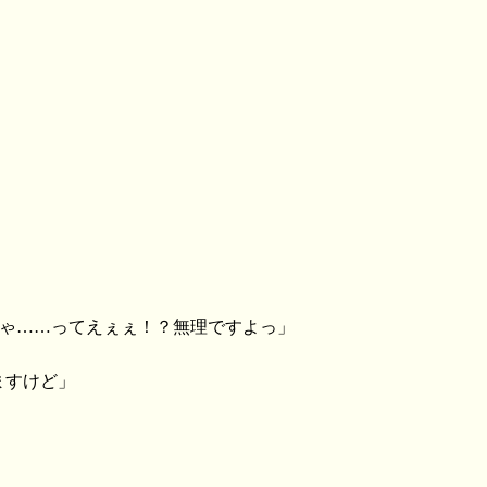
ちゃ……ってえぇぇ！？無理ですよっ」
ますけど」