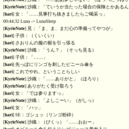
[
KyrieNote
] 沙織：「ていうか当たった場合の保険とかある
[
hari
] 女：「……見事打ち抜きましたらご喝采っ」
00:44:32 Luna -> LunaSleep
[
KyrieNote
] 見：「ま、ま、まだ心の準備ってやつが」
[
hari
] 子供：（くいくい）
[
hari
] さおりんの服の裾を引っ張る
[
KyrieNote
] 沙織：「うん？」（そっち見る）
[
hari
] 子供：「……」
[
hari
] 先っぽにリンゴを刺したビニール傘を
[
hari
] これでやれ、ということらしい
[
KyrieNote
] 沙織：「……ありがと」（ほろり）
[
KyrieNote
] ありがたく受け取ろう
[
hari
] 女：「では参りますっ」
[
KyrieNote
] 沙織：「よしこーい」（がしっ）
[
hari
] 女：「ハッ」
[
hari
] SE：ゴシュッ（リンゴ粉砕）
[
KyrieNote
] 沙織：（びくっ）「……おおー」