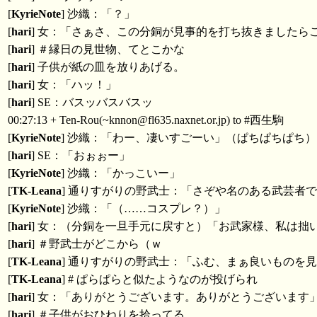
[
KyrieNote
] 沙織：「？」
[
hari
] 女：「さぁさ、この分銅が見事的を打ち抜きましたら
[
hari
] ＃縁日の見世物、てとこかな
[
hari
] 子供が紙の皿を放りあげる。
[
hari
] 女：「ハッ！」
[
hari
] SE：バスッバスバスッ
00:27:13 + Ten-Rou(~knnon@fl635.naxnet.or.jp) to #西生駒
[
KyrieNote
] 沙織：「わー、凄いすごーい」（ぱちぱちぱち）
[
hari
] SE：「おぉぉー」
[
KyrieNote
] 沙織：「かっこいー」
[
TK-Leana
] 通りすがりの野武士：「さぞや名のある武芸者
[
KyrieNote
] 沙織：「（……コスプレ？）」
[
hari
] 女：（分銅を一旦手元に戻すと）「お武家様、私は
[
hari
] ＃野武士がどこから（ｗ
[
TK-Leana
] 通りすがりの野武士：「ふむ、まぁ良いものを見
[
TK-Leana
] # ぱらぱらと似たようなのが投げられ
[
hari
] 女：「ありがとうございます。ありがとうございます
[
hari
] ＃子供がおひねりを拾ってる