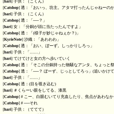
[
hari
] 子供：（こくん）
[
Catshop
] 透：「おいっ、坊主。アタマ打ったんじゃねーの
[
hari
] 子供：（こくん）
[
Catshop
] 透：「──？」
[
hari
] 女：「分銅が頭に当たったんですよ」
[
Catshop
] 透：「(様子が妙じゃねぇか？)」
[
KyrieNote
] 沙織：「あわわわ」
[
Catshop
] 透：「おい、ぼーず。しっかりしろっ」
[
hari
] 子供：「……」
[
hari
] てけてけと女の方へ歩いていく
[
Catshop
] 透：「そこの分銅持った物騒なアンタ、ちょっと
[
Catshop
] 透：「──？ ぼーず、じっとしてろっ」(追いかけ
[
hari
] 子供：「……」
[
Catshop
] 透：(目を覗き込む)
[
hari
] ＃くらーい眼をしてる、漆黒
[
Catshop
] # こー、白眼むいてり充血したり、焦点があわな
[
Catshop
] # ──それ
[
hari
] 子供：（ててて）