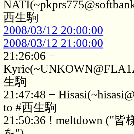
NATI(~pkprs775@softbank1
西生駒
2008/03/12 20:00:00
2008/03/12 21:00:00
21:26:06 +
Kyrie(~UNKOWN@FLA1Aau
生駒
21:47:48 + Hisasi(~hisasi
to #西生駒
21:50:36 ! meltdo
を")