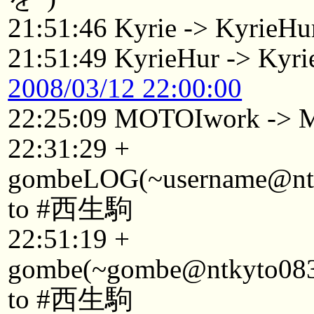
21:51:46 Kyrie -> KyrieHu
21:51:49 KyrieHur -> Kyr
2008/03/12 22:00:00
22:25:09 MOTOIwork ->
22:31:29 +
gombeLOG(~username@ntkyt
to #西生駒
22:51:19 +
gombe(~gombe@ntkyto08301
to #西生駒