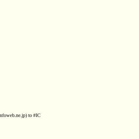
foweb.ne.jp) to #IC