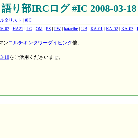
語り部IRCログ #IC 2008-03-18
ンネル全リスト
|
#IC
6-02
|
HA21
|
LG
|
OM
|
PS
|
PW
|
kataribe
|
UB
|
KA-01
|
KA-02
|
KA-03
|
マン
コルチキンタワーダイビング
他。
3-18
をご活用くださいませ。