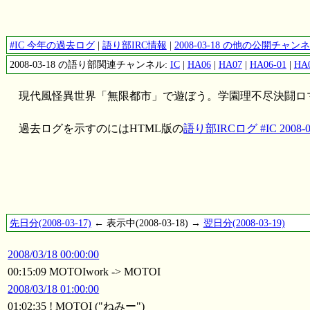
#IC 今年の過去ログ
|
語り部IRC情報
|
2008-03-18 の他の公開チャ
2008-03-18 の語り部関連チャンネル:
IC
|
HA06
|
HA07
|
HA06-01
|
HA0
現代風怪異世界「無限都市」で遊ぼう。学園理不尽決闘ロ
過去ログを示すのにはHTML版の
語り部IRCログ #IC 2008-0
先日分(2008-03-17)
← 表示中(2008-03-18) →
翌日分(2008-03-19)
2008/03/18 00:00:00
00:15:09 MOTOIwork -> MOTOI
2008/03/18 01:00:00
01:02:35 ! MOTOI ("ねみー")