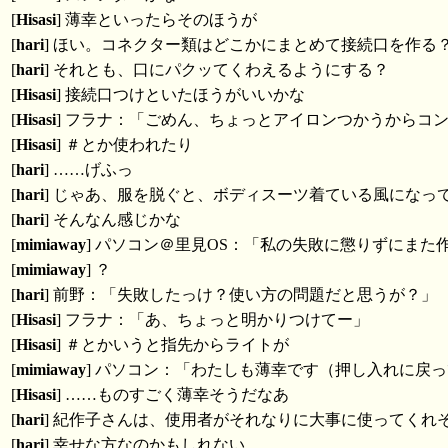
[
Hisasi
] 薄幸といったらそのほうが
[
hari
] ほい。コネクター類はどこかにまとめて接続口を作る
[
hari
] それとも、口にパクッてくわえるようにする？
[
Hisasi
] 接続口つけといたほうがいいかな
[
Hisasi
] フラナ：「ごめん、ちょっとアイロンつかうからコ
[
Hisasi
] ＃とか使われたり
[
hari
] ……げふっ
[
hari
] じゃあ、服を脱ぐと、ボディスーツ着ている風になっ
[
hari
] そんなん感じかな
[
mimiaway
] パソコン＠里見OS：「私の失敗に懲りずにまた
[
mimiaway
] ？
[
hari
] 前野：「失敗したっけ？使い方の問題だと思うが？」
[
Hisasi
] フラナ：「あ、ちょっと明かりつけてー」
[
Hisasi
] ＃とかいうと指先からライトが
[
mimiaway
] パソコン：「わたしも薄幸です（押し入れに戻
[
Hisasi
] ……ものすごく薄幸そうだなあ
[
hari
] 紀作子さんは、使用者がそれなりに大事に使ってくれ
[
hari
] 幸せな方なのかもしれない