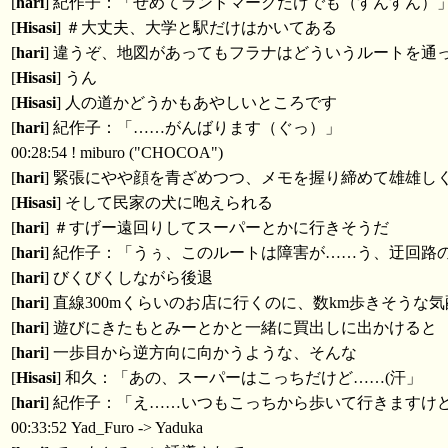
[
hari
] 紀作子：「せめてランドマークだけでも（すんすん）
[
Hisasi
] ＃大丈夫、大学と駅だけはかいてある
[
hari
] 違うぞ、地図があってもフラナはどういうルートを通
[
Hisasi
] うん
[
Hisasi
] 人の道かどうかもあやしいところです
[
hari
] 紀作子：「……がんばります（ぐっ）」
00:28:54 ! miburo ("CHOCOA")
[
hari
] 緊張にやや顔を青ざめつつ、メモを握り締めて雄雄し
[
Hisasi
] そして民家の犬に咆えられる
[
hari
] ＃すげー遠回りしてスーパーとかに行きそうだ
[
hari
] 紀作子：「うぅ、このルートは障害が……う、迂回路
[
hari
] びくびくしながら後退
[
hari
] 直線300mくらいのお店に行くのに、数km歩きそうな気
[
hari
] 遊びにきたもとみーとかと一緒に買出しに出かけると
[
hari
] 一歩目から逆方向に向かうような、そんな
[
Hisasi
] 和久：「あの、スーパーはこっちだけど……(汗」
[
hari
] 紀作子：「え……いつもこっちから歩いて行きますけ
00:33:52 Yad_Furo -> Yaduka