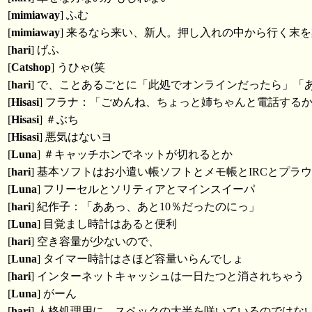
[
mimiaway
] ふむ
[
mimiaway
] 来るなら来い、新人。押し入れの中から行く末
[
hari
] げふ
[
Catshop
] うひゃ(笑
[
hari
] で、ことあるごとに「此処でオンラインだったら」
[
Hisasi
] フラナ：「ごめんね、ちょっと姉ちゃんと電話する
[
Hisasi
] ＃ぶち
[
Hisasi
] 悪気はないヨ
[
Luna
] ＃キャッチホンでネットが切れるとか
[
hari
] 基本ソフトはお小遣い帳ソフトとメモ帳とIRCとプラ
[
Luna
] フリーセルとソリティアとマインスイーパ
[
hari
] 紀作子：「ああっ、あと10％だったのにっ」
[
Luna
] 目覚まし時計はあると便利
[
hari
] 空き容量が少ないので、
[
Luna
] タイマー時計はさほど容量いらんでしょ
[
hari
] インターネットキャッシュは一日たつと消されちゃう
[
Luna
] がーん
[
hari
] 人格処理用に、スペックの大半を咲いているのではな