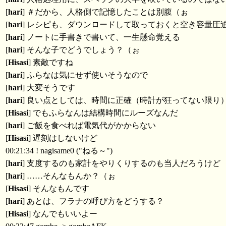
[
hari
] ＃だから、人格側で記憶したことは別腹（ぉ
[
hari
] レシピも、ダウンロードして取っておくと空き容量圧
[
hari
] ノートに手書きで書いて、一生懸命覚える
[
hari
] そんな子でどうでしょう？（ぉ
[
Hisasi
] 素敵ですね
[
hari
] ふらなは気にせず使いそうなので
[
hari
] 大変そうです
[
hari
] 良い点としては、時間に正確（時計が狂ってない限り
[
Hisasi
] でもふらなんは結構時間にルーズなんだ
[
hari
] ご飯を食べれば電気代がかからない
[
Hisasi
] 遅刻はしないけど
00:21:34 ! nagisame0 ("ねる～")
[
hari
] 支度するのも家計をやりくりするのも当人だろうけど
[
hari
] ……そんなもんか？（ぉ
[
Hisasi
] そんなもんです
[
hari
] あとは、フラナの呼び方をどうする？
[
Hisasi
] なんでもいいよー