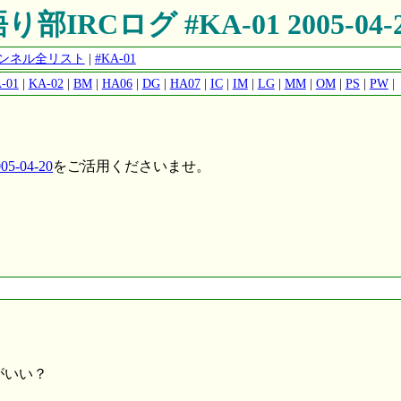
り部IRCログ #KA-01 2005-04-
チャンネル全リスト
|
#KA-01
-01
|
KA-02
|
BM
|
HA06
|
DG
|
HA07
|
IC
|
IM
|
LG
|
MM
|
OM
|
PS
|
PW
|
5-04-20
をご活用くださいませ。
がいい？