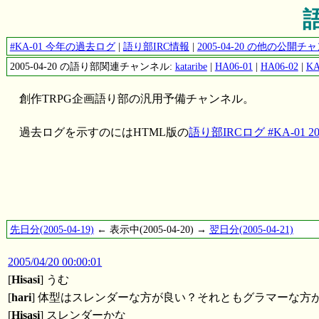
語
#KA-01 今年の過去ログ
|
語り部IRC情報
|
2005-04-20 の他の公開
2005-04-20 の語り部関連チャンネル:
kataribe
|
HA06-01
|
HA06-02
|
KA
創作TRPG企画語り部の汎用予備チャンネル。
過去ログを示すのにはHTML版の
語り部IRCログ #KA-01 200
先日分(2005-04-19)
← 表示中(2005-04-20) →
翌日分(2005-04-21)
2005/04/20 00:00:01
[
Hisasi
] うむ
[
hari
] 体型はスレンダーな方が良い？それともグラマーな方
[
Hisasi
] スレンダーかな