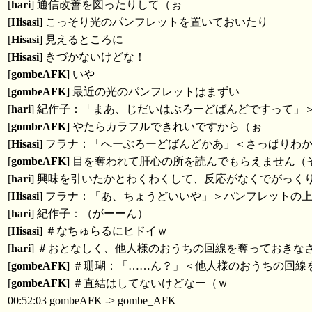
[
hari
] 通信改善を図ったりして（ぉ
[
Hisasi
] こっそり光のパンフレットを置いておいたり
[
Hisasi
] 見えるところに
[
Hisasi
] きづかないけどな！
[
gombeAFK
] いや
[
gombeAFK
] 最近の光のパンフレットはまずい
[
hari
] 紀作子：「まあ、じだいはぶろーどばんどですって」
[
gombeAFK
] やたらカラフルできれいですから（ぉ
[
Hisasi
] フラナ：「へーぶろーどばんどかあ」＜さっぱりわ
[
gombeAFK
] 目を奪われて肝心の所を読んでもらえません（
[
hari
] 興味を引いたかとわくわくして、反応がなくでがっく
[
Hisasi
] フラナ：「あ、ちょうどいいや」＞パンフレットの
[
hari
] 紀作子：（がーーん）
[
Hisasi
] ＃なちゅらるにヒドイｗ
[
hari
] ＃おとなしく、他人様のおうちの回線を奪っておきな
[
gombeAFK
] ＃珊瑚：「……ん？」＜他人様のおうちの回線
[
gombeAFK
] ＃直結はしてないけどなー（ｗ
00:52:03 gombeAFK -> gombe_AFK