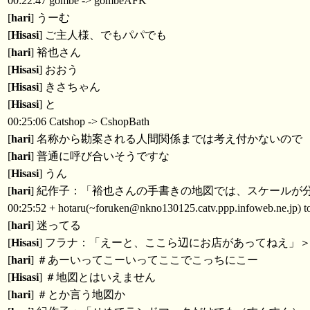
00:22:47 gombe -> gombeAFK
[
hari
] うーむ
[
Hisasi
] ご主人様、でもパパでも
[
hari
] 裕也さん
[
Hisasi
] おおう
[
Hisasi
] きさちゃん
[
Hisasi
] と
00:25:06 Catshop -> CshopBath
[
hari
] 名称から勘案される人間関係までは考え付かないので
[
hari
] 普通に呼び合いそうですな
[
Hisasi
] うん
[
hari
] 紀作子：「裕也さんの手書きの地図では、スケールが
00:25:52 + hotaru(~foruken@nkno130125.catv.ppp.infoweb.ne.jp) 
[
hari
] 迷ってる
[
Hisasi
] フラナ：「えーと、ここら辺にお店があってねえ」
[
hari
] ＃あーいってこーいってここでこっちにこー
[
Hisasi
] ＃地図とはいえません
[
hari
] ＃とか言う地図か