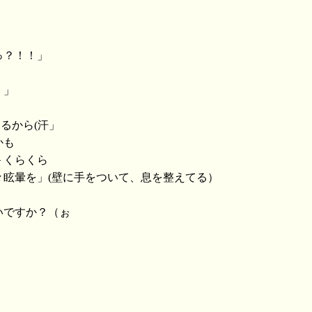
っ？！！」
）」
るから(汗」
かも
＞くらくら
々眩暈を」(壁に手をついて、息を整えてる）
いですか？（ぉ