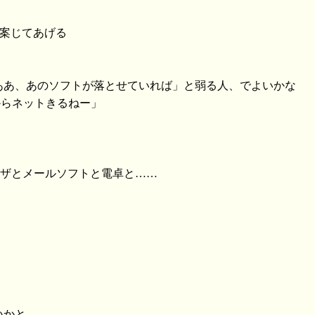
を案じてあげる
「ああ、あのソフトが落とせていれば」と弱る人、でよいかな
からネットきるねー」
ウザとメールソフトと電卓と……
いかと