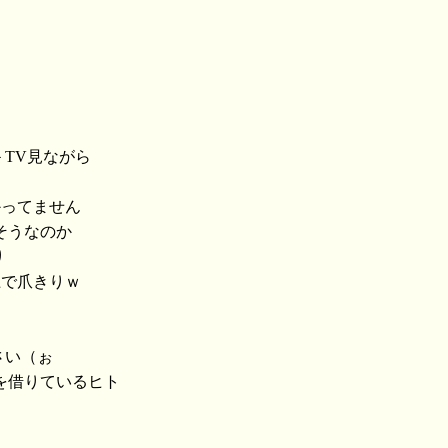
＞TV見ながら
かってません
そうなのか
り
上で爪きりｗ
さい（ぉ
を借りているヒト