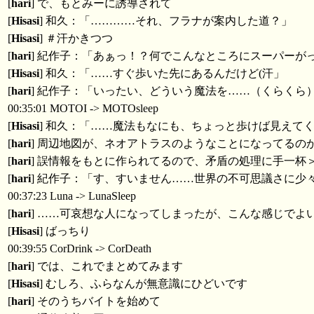
[
hari
] で、もとみーに誘導されて
[
Hisasi
] 和久：「…………それ、フラナが案内した道？」
[
Hisasi
] ＃汗かきつつ
[
hari
] 紀作子：「あぁっ！？何でこんなところにスーパーが
[
Hisasi
] 和久：「……すぐ歩いた先にあるんだけど(汗」
[
hari
] 紀作子：「いったい、どういう魔法を……（くらくら
00:35:01 MOTOI -> MOTOsleep
[
Hisasi
] 和久：「……魔法もなにも、ちょっと歩けば見えてく
[
hari
] 周辺地図が、ネオアトラスのようなことになってるの
[
hari
] 誤情報をもとに作られてるので、矛盾の処理に手一杯
[
hari
] 紀作子：「す、すいません……世界の不可思議さに少
00:37:23 Luna -> LunaSleep
[
hari
] ……可哀想な人になってしまったが、こんな感じでよ
[
Hisasi
] ばっちり
00:39:55 CorDrink -> CorDeath
[
hari
] では、これでまとめてみます
[
Hisasi
] むしろ、ふらなんが無意識にひどいです
[
hari
] そのうちバイトを始めて